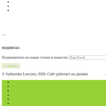
—
Адреса офисов и карты проезда
ПОДПИСКА
Подпишитесь на наши статьи и новости:
© Sydorenko Lawyers, 2026. Сайт работает на движке
WordPress
Магазин
Видеоконференции
Статьи
Новости
Вопросы
Услуги