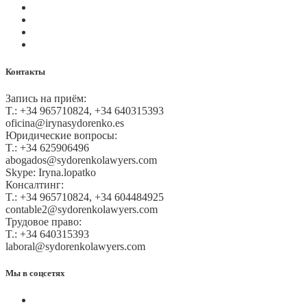
Правила и условия
Политика GDPR
Оплата на сайте
Карта сайта
Контакты
Запись на приём:
T.: +34 965710824, +34 640315393
oficina@irynasydorenko.es
Юридические вопросы:
T.: +34 625906496
abogados@sydorenkolawyers.com
Skype: Iryna.lopatko
Консалтинг:
T.: +34 965710824, +34 604484925
contable2@sydorenkolawyers.com
Трудовое право:
T.: +34 640315393
laboral@sydorenkolawyers.com
Мы в соцсетях