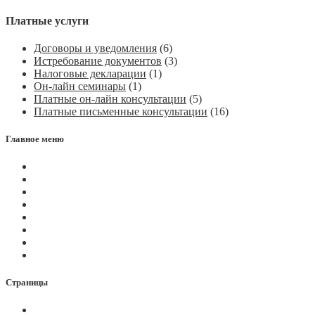
Платные услуги
Договоры и уведомления
(6)
Истребование документов
(3)
Налоговые декларации
(1)
Он-лайн семинары
(1)
Платные он-лайн консультации
(5)
Платные письменные консультации
(16)
Главное меню
Магазин
Видеоконференции
Статьи
Новости
Вопросы
Услуги
О нас
Контакты
Страницы
Политика Cookies