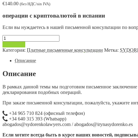
€
140.00
(без НДС/sin IVA)
операции с криптовалютой в испании
Если вы нуждаетесь в нашей письменной консультации по воп
Количество
товара
В корзину
Операции
Категория:
Платные письменные консультации
Метка:
SYDORE
с
криптовалютой
Описание
в
Испании
Описание
В рамках данной темы мы подготовим письменное заключение 
декларирования подобных операций.
При заказе письменной консультации, пожалуйста, укажите ин
+34 965 710 824 (офисный телефон)
+34 640 315 393 (Whatsapp)
abogados@sydorenkolawyers.com / abogados@irynasydorenko.es
Если хотите всегда быть в курсе наших новостей, подписыва