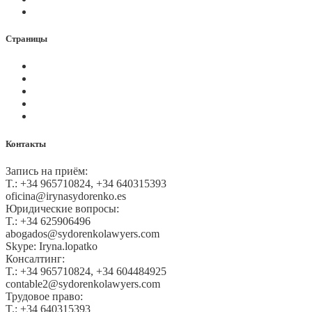
Контакты
Страницы
Политика Cookies
Правила и условия
Политика GDPR
Оплата на сайте
Карта сайта
Контакты
Запись на приём:
T.: +34 965710824, +34 640315393
oficina@irynasydorenko.es
Юридические вопросы:
T.: +34 625906496
abogados@sydorenkolawyers.com
Skype: Iryna.lopatko
Консалтинг:
T.: +34 965710824, +34 604484925
contable2@sydorenkolawyers.com
Трудовое право:
T.: +34 640315393