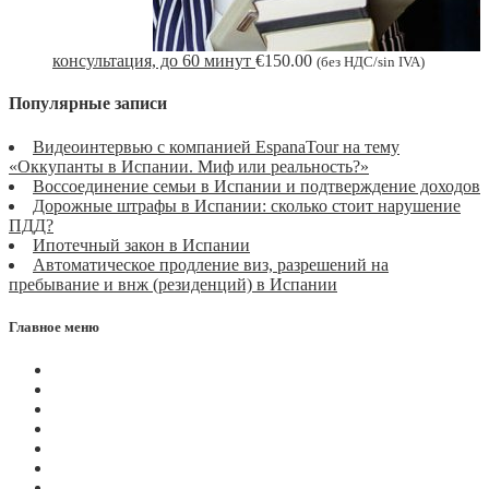
консультация, до 60 минут
€
150.00
(без НДС/sin IVA)
Популярные записи
Видеоинтервью с компанией EspanaTour на тему
«Оккупанты в Испании. Миф или реальность?»
Воссоединение семьи в Испании и подтверждение доходов
Дорожные штрафы в Испании: сколько стоит нарушение
ПДД?
Ипотечный закон в Испании
Автоматическое продление виз, разрешений на
пребывание и внж (резиденций) в Испании
Главное меню
Магазин
Видеоконференции
Статьи
Новости
Вопросы
Услуги
О нас