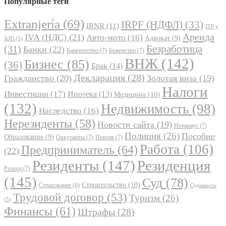
Популярные теги
Extranjería
(69)
IRPF (НДФЛ)
(33)
IRNR
(11)
ITP y
Аренда
IVA (НДС)
(21)
Авто-мото
(16)
Адвокат
(9)
AJD
(5)
Безработица
(31)
Банки
(22)
Банкротство
(7)
Беженство
(7)
ВНЖ
(142)
Бизнес
(85)
(36)
Брак
(14)
Декларация
(28)
Гражданство
(20)
Золотая виза
(19)
Налоги
Инвестиции
(17)
Ипотека
(13)
Медицина
(10)
(132)
Недвижимость
(98)
Наследство
(16)
Нерезиденты
(58)
Новости сайта
(19)
Нотариус
(7)
Полиция
(26)
Пособие
Образование
(9)
Оккупанты
(7)
Пенсия
(7)
Работа
(106)
Предприниматель
(64)
(22)
Резиденты
(147)
Резиденция
Развод
(7)
(145)
Суд
(78)
Строительство
(10)
Страхование
(6)
Судимость
Трудовой договор
(53)
Туризм
(26)
(5)
Финансы
(61)
Штрафы
(28)