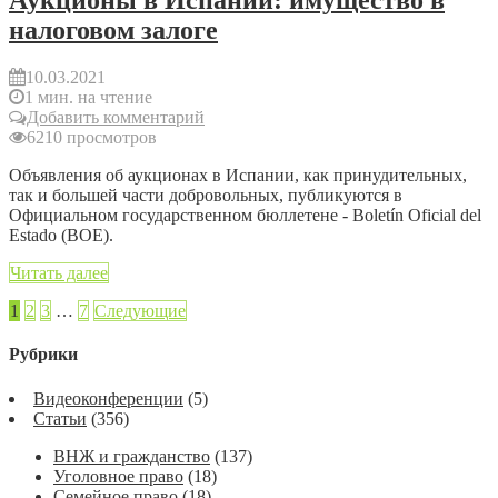
Аукционы в Испании: имущество в
налоговом залоге
10.03.2021
1 мин. на чтение
Добавить комментарий
6210 просмотров
Объявления об аукционах в Испании, как принудительных,
так и большей части добровольных, публикуются в
Официальном государственном бюллетене - Boletín Oficial del
Estado (BOE).
Читать далее
1
2
3
…
7
Следующие
Рубрики
Видеоконференции
(5)
Статьи
(356)
ВНЖ и гражданство
(137)
Уголовное право
(18)
Семейное право
(18)