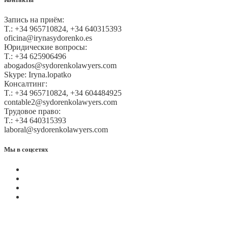
Запись на приём:
T.: +34 965710824, +34 640315393
oficina@irynasydorenko.es
Юридические вопросы:
T.: +34 625906496
abogados@sydorenkolawyers.com
Skype: Iryna.lopatko
Консалтинг:
T.: +34 965710824, +34 604484925
contable2@sydorenkolawyers.com
Трудовое право:
T.: +34 640315393
laboral@sydorenkolawyers.com
Мы в соцсетях