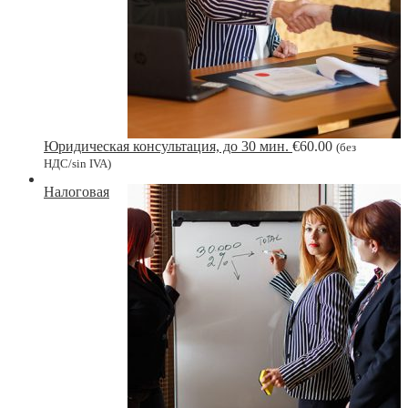
Юридическая консультация, до 30 мин.
€
60.00
(без
НДС/sin IVA)
Налоговая