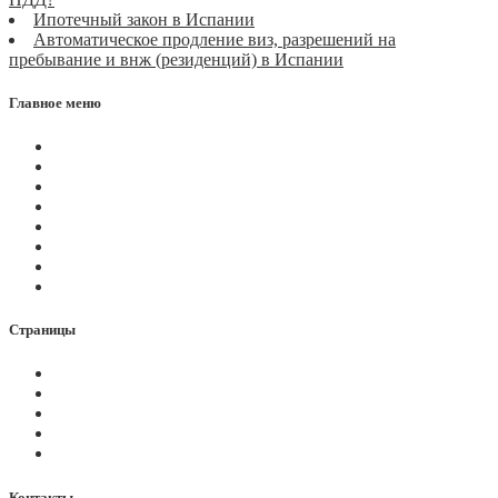
Ипотечный закон в Испании
Автоматическое продление виз, разрешений на
пребывание и внж (резиденций) в Испании
Главное меню
Магазин
Видеоконференции
Статьи
Новости
Вопросы
Услуги
О нас
Контакты
Страницы
Политика Cookies
Правила и условия
Политика GDPR
Оплата на сайте
Карта сайта
Контакты