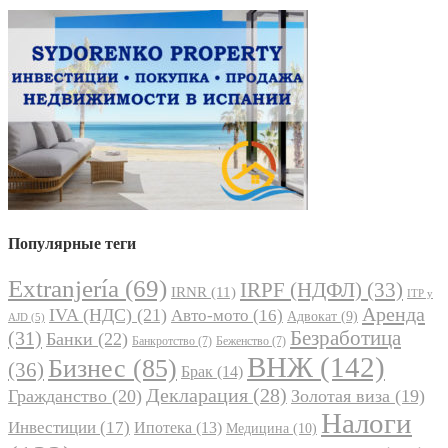
Популярные теги
Extranjería
(69)
IRPF (НДФЛ)
(33)
IRNR
(11)
ITP y
Аренда
IVA (НДС)
(21)
Авто-мото
(16)
Адвокат
(9)
AJD
(5)
Безработица
(31)
Банки
(22)
Банкротство
(7)
Беженство
(7)
ВНЖ
(142)
Бизнес
(85)
(36)
Брак
(14)
Декларация
(28)
Гражданство
(20)
Золотая виза
(19)
Налоги
Инвестиции
(17)
Ипотека
(13)
Медицина
(10)