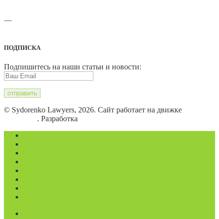
—
Адреса офисов и карты проезда
ПОДПИСКА
Подпишитесь на наши статьи и новости:
© Sydorenko Lawyers, 2026. Сайт работает на движке
WordPress
. Разработка
Eugene B.
Магазин
Видеоконференции
Статьи
Новости
Вопросы
Услуги
О нас
Контакты
Личный кабинет