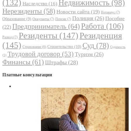
(132)
Недвижимость
(98)
Наследство
(16)
Нерезиденты
(58)
Новости сайта
(19)
Нотариус
(7)
Полиция
(26)
Пособие
Образование
(9)
Оккупанты
(7)
Пенсия
(7)
Работа
(106)
Предприниматель
(64)
(22)
Резиденты
(147)
Резиденция
Развод
(7)
(145)
Суд
(78)
Строительство
(10)
Страхование
(6)
Судимость
Трудовой договор
(53)
Туризм
(26)
(5)
Финансы
(61)
Штрафы
(28)
Платные консультации