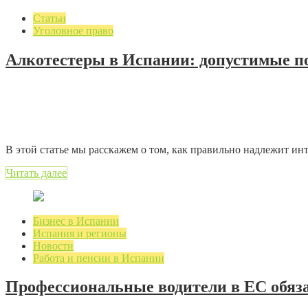
Статьи
Уголовное право
Алкотестеры в Испании: допустимые п
09.02.2022
2 мин. на чтение
Добавить комментарий
3132 просмотров
В этой статье мы расскажем о том, как правильно надлежит и
Читать далее
Бизнес в Испании
Испания и регионы
Новости
Работа и пенсии в Испании
Профессиональные водители в ЕС обяз