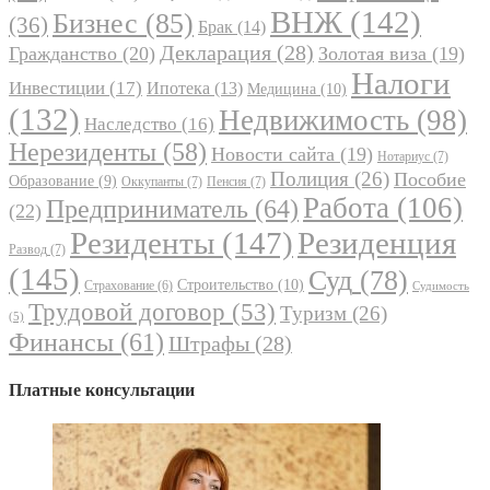
ВНЖ
(142)
Бизнес
(85)
(36)
Брак
(14)
Декларация
(28)
Гражданство
(20)
Золотая виза
(19)
Налоги
Инвестиции
(17)
Ипотека
(13)
Медицина
(10)
(132)
Недвижимость
(98)
Наследство
(16)
Нерезиденты
(58)
Новости сайта
(19)
Нотариус
(7)
Полиция
(26)
Пособие
Образование
(9)
Оккупанты
(7)
Пенсия
(7)
Работа
(106)
Предприниматель
(64)
(22)
Резиденты
(147)
Резиденция
Развод
(7)
(145)
Суд
(78)
Строительство
(10)
Страхование
(6)
Судимость
Трудовой договор
(53)
Туризм
(26)
(5)
Финансы
(61)
Штрафы
(28)
Платные консультации