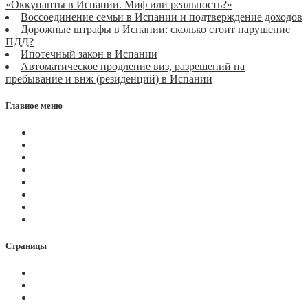
«Оккупанты в Испании. Миф или реальность?»
Воссоединение семьи в Испании и подтверждение доходов
Дорожные штрафы в Испании: сколько стоит нарушение
ПДД?
Ипотечный закон в Испании
Автоматическое продление виз, разрешений на
пребывание и внж (резиденций) в Испании
Главное меню
Магазин
Видеоконференции
Статьи
Новости
Вопросы
Услуги
О нас
Контакты
Страницы
Политика Cookies
Правила и условия
Политика GDPR