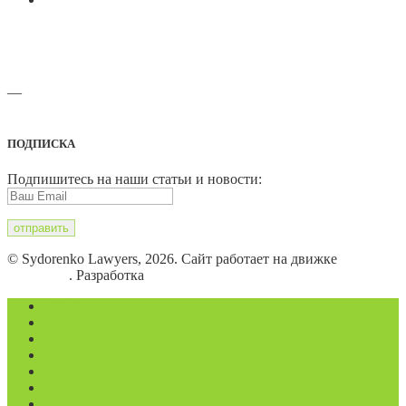
—
Адреса офисов и карты проезда
ПОДПИСКА
Подпишитесь на наши статьи и новости:
© Sydorenko Lawyers, 2026. Сайт работает на движке
WordPress
. Разработка
Eugene B.
Магазин
Видеоконференции
Статьи
Новости
Вопросы
Услуги
О нас