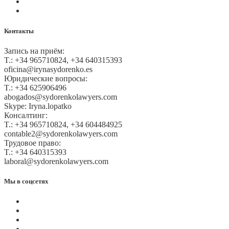
Оплата на сайте
Карта сайта
Контакты
Запись на приём:
T.: +34 965710824, +34 640315393
oficina@irynasydorenko.es
Юридические вопросы:
T.: +34 625906496
abogados@sydorenkolawyers.com
Skype: Iryna.lopatko
Консалтинг:
T.: +34 965710824, +34 604484925
contable2@sydorenkolawyers.com
Трудовое право:
T.: +34 640315393
laboral@sydorenkolawyers.com
Мы в соцсетях