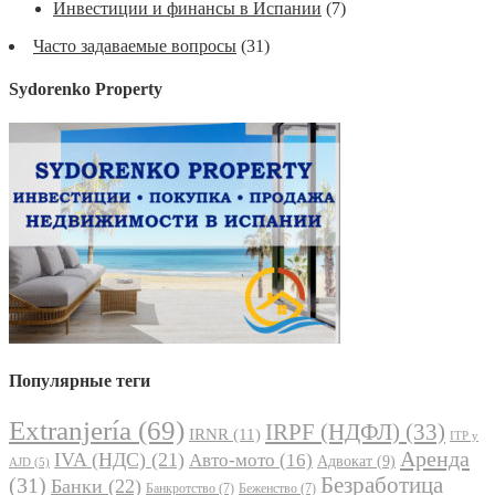
Инвестиции и финансы в Испании
(7)
Часто задаваемые вопросы
(31)
Sydorenko Property
Популярные теги
Extranjería
(69)
IRPF (НДФЛ)
(33)
IRNR
(11)
ITP y
Аренда
IVA (НДС)
(21)
Авто-мото
(16)
Адвокат
(9)
AJD
(5)
Безработица
(31)
Банки
(22)
Банкротство
(7)
Беженство
(7)