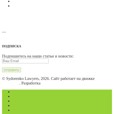
—
Адреса офисов и карты проезда
ПОДПИСКА
Подпишитесь на наши статьи и новости:
© Sydorenko Lawyers, 2026. Сайт работает на движке
WordPress
. Разработка
Eugene B.
Магазин
Видеоконференции
Статьи
Новости
Вопросы