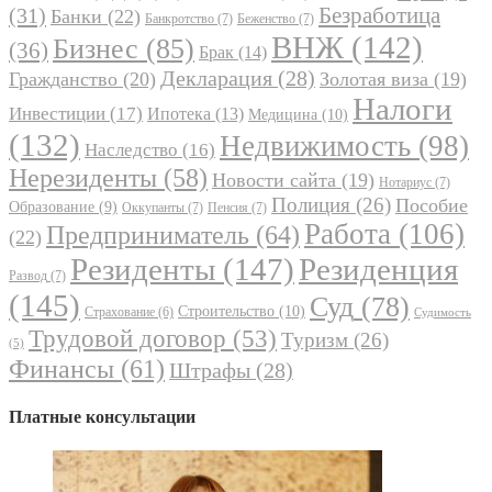
Безработица
(31)
Банки
(22)
Банкротство
(7)
Беженство
(7)
ВНЖ
(142)
Бизнес
(85)
(36)
Брак
(14)
Декларация
(28)
Гражданство
(20)
Золотая виза
(19)
Налоги
Инвестиции
(17)
Ипотека
(13)
Медицина
(10)
(132)
Недвижимость
(98)
Наследство
(16)
Нерезиденты
(58)
Новости сайта
(19)
Нотариус
(7)
Полиция
(26)
Пособие
Образование
(9)
Оккупанты
(7)
Пенсия
(7)
Работа
(106)
Предприниматель
(64)
(22)
Резиденты
(147)
Резиденция
Развод
(7)
(145)
Суд
(78)
Строительство
(10)
Страхование
(6)
Судимость
Трудовой договор
(53)
Туризм
(26)
(5)
Финансы
(61)
Штрафы
(28)
Платные консультации