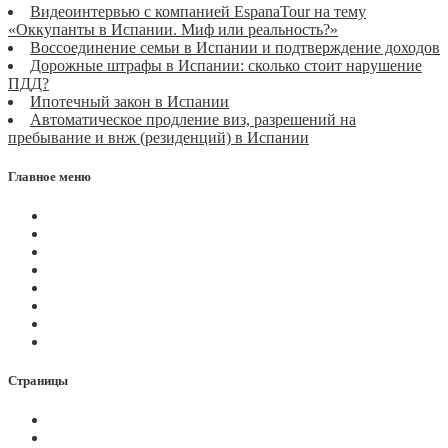
Видеоинтервью с компанией EspanaTour на тему
«Оккупанты в Испании. Миф или реальность?»
Воссоединение семьи в Испании и подтверждение доходов
Дорожные штрафы в Испании: сколько стоит нарушение
ПДД?
Ипотечный закон в Испании
Автоматическое продление виз, разрешений на
пребывание и внж (резиденций) в Испании
Главное меню
Магазин
Видеоконференции
Статьи
Новости
Вопросы
Услуги
О нас
Контакты
Страницы
Политика Cookies
Правила и условия