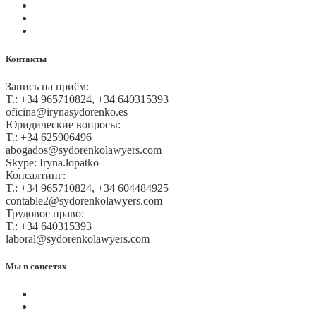
Политика GDPR
Оплата на сайте
Карта сайта
Контакты
Запись на приём:
T.: +34 965710824, +34 640315393
oficina@irynasydorenko.es
Юридические вопросы:
T.: +34 625906496
abogados@sydorenkolawyers.com
Skype: Iryna.lopatko
Консалтинг:
T.: +34 965710824, +34 604484925
contable2@sydorenkolawyers.com
Трудовое право:
T.: +34 640315393
laboral@sydorenkolawyers.com
Мы в соцсетях