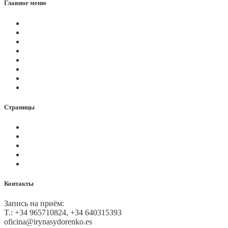
Главное меню
Магазин
Видеоконференции
Статьи
Новости
Вопросы
Услуги
О нас
Контакты
Страницы
Политика Cookies
Правила и условия
Политика GDPR
Оплата на сайте
Карта сайта
Контакты
Запись на приём:
T.: +34 965710824, +34 640315393
oficina@irynasydorenko.es