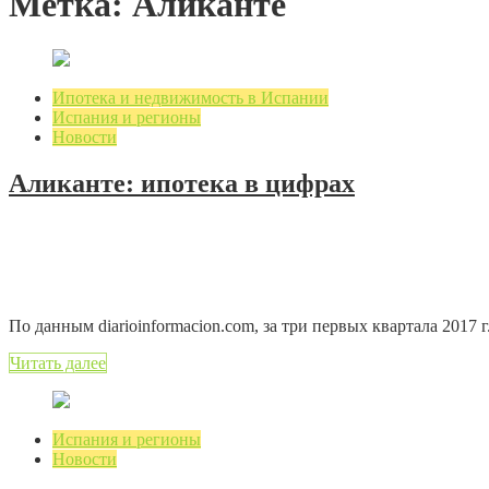
Метка: Аликанте
Ипотека и недвижимость в Испании
Испания и регионы
Новости
Аликанте: ипотека в цифрах
30.11.2017
1 мин. на чтение
Добавить комментарий
3230 просмотров
По данным diarioinformacion.com, за три первых квартала 2017
Читать далее
Испания и регионы
Новости