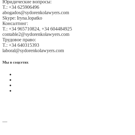
Юридические вопросы:
T.: +34 625906496
abogados@sydorenkolawyers.com
Skype: Iryna.lopatko
Консалтинг:
T.: +34 965710824, +34 604484925
contable2@sydorenkolawyers.com
Трудовое право:
T.: +34 640315393
laboral@sydorenkolawyers.com
Мы в соцсетях
—
Адреса офисов и карты проезда