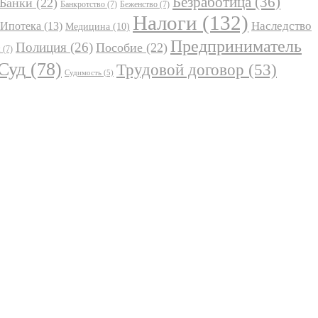
Безработица
(36)
Банки
(22)
Банкротство
(7)
Беженство
(7)
Налоги
(132)
Наследство
Ипотека
(13)
Медицина
(10)
Предприниматель
Полиция
(26)
Пособие
(22)
я
(7)
Суд
(78)
Трудовой договор
(53)
Судимость
(5)