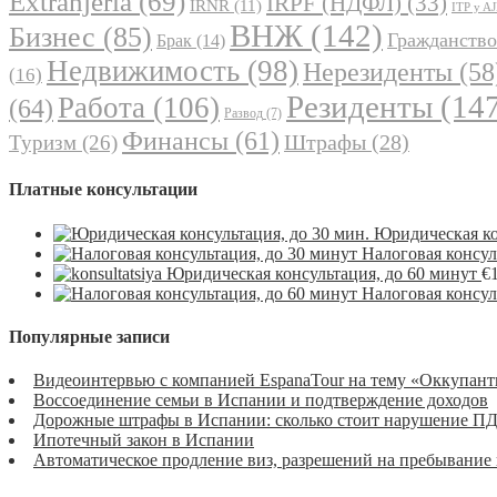
Extranjería
(69)
IRPF (НДФЛ)
(33)
IRNR
(11)
ITP y A
ВНЖ
(142)
Бизнес
(85)
Гражданство
Брак
(14)
Недвижимость
(98)
Нерезиденты
(58
(16)
Резиденты
(147
Работа
(106)
(64)
Развод
(7)
Финансы
(61)
Штрафы
(28)
Туризм
(26)
Платные консультации
Юридическая ко
Налоговая консул
Юридическая консультация, до 60 минут
€
Налоговая консул
Популярные записи
Видеоинтервью с компанией EspanaTour на тему «Оккупант
Воссоединение семьи в Испании и подтверждение доходов
Дорожные штрафы в Испании: сколько стоит нарушение П
Ипотечный закон в Испании
Автоматическое продление виз, разрешений на пребывание