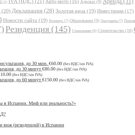
Аренда
(31)
IVA (НДС)
(21)
Авто-мото
(16)
Адвокат
(9)
JD
(5)
Декларация
(28)
(20)
Золотая виза
(19)
Инвестиции
(17)
)
Новости сайта
(19)
Образование
(9)
Нотариус
(7)
Оккупанты
(7)
Пенси
)
Резиденция
(145)
Строительство
(10)
Страхование
(6)
нсультация, до 30 мин.
€
60.00
(без НДС/sin IVA)
ьтация, до 30 минут
€
80.00
(без НДС/sin IVA)
110.00
(без НДС/sin IVA)
ьтация, до 60 минут
€
150.00
(без НДС/sin IVA)
ы в Испании. Миф или реальность?»
ДД?
 и внж (резиденций) в Испании