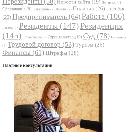
Нерезиденты
(58)
Новости сайта
(19)
Нотариус
(7)
Полиция
(26)
Пособие
Образование
(9)
Оккупанты
(7)
Пенсия
(7)
Работа
(106)
Предприниматель
(64)
(22)
Резиденты
(147)
Резиденция
Развод
(7)
(145)
Суд
(78)
Строительство
(10)
Страхование
(6)
Судимость
Трудовой договор
(53)
Туризм
(26)
(5)
Финансы
(61)
Штрафы
(28)
Платные консультации