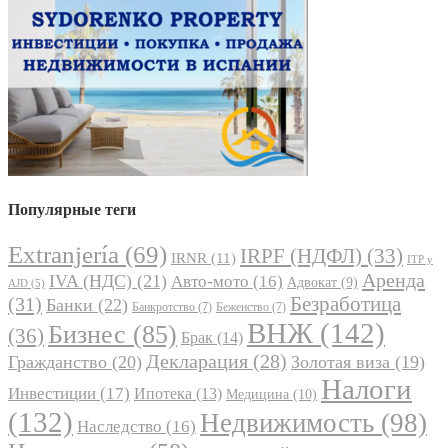
Популярные теги
Extranjería
(69)
IRPF (НДФЛ)
(33)
IRNR
(11)
ITP y
Аренда
IVA (НДС)
(21)
Авто-мото
(16)
Адвокат
(9)
AJD
(5)
Безработица
(31)
Банки
(22)
Банкротство
(7)
Беженство
(7)
ВНЖ
(142)
Бизнес
(85)
(36)
Брак
(14)
Декларация
(28)
Гражданство
(20)
Золотая виза
(19)
Налоги
Инвестиции
(17)
Ипотека
(13)
Медицина
(10)
(132)
Недвижимость
(98)
Наследство
(16)