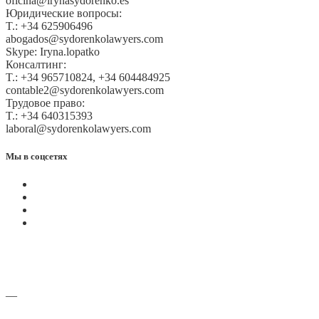
oficina@irynasydorenko.es
Юридические вопросы:
T.: +34 625906496
abogados@sydorenkolawyers.com
Skype: Iryna.lopatko
Консалтинг:
T.: +34 965710824, +34 604484925
contable2@sydorenkolawyers.com
Трудовое право:
T.: +34 640315393
laboral@sydorenkolawyers.com
Мы в соцсетях
—
Адреса офисов и карты проезда