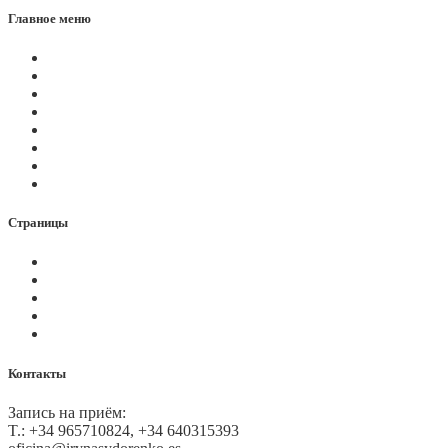
Главное меню
Магазин
Видеоконференции
Статьи
Новости
Вопросы
Услуги
О нас
Контакты
Страницы
Политика Cookies
Правила и условия
Политика GDPR
Оплата на сайте
Карта сайта
Контакты
Запись на приём:
T.: +34 965710824, +34 640315393