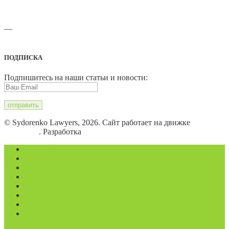
—
Адреса офисов и карты проезда
ПОДПИСКА
Подпишитесь на наши статьи и новости:
© Sydorenko Lawyers, 2026. Сайт работает на движке
WordPress
. Разработка
Eugene B.
Магазин
Видеоконференции
Статьи
Новости
Вопросы
Услуги
О нас
Контакты