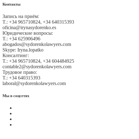
Контакты
Запись на приём:
T.: +34 965710824, +34 640315393
oficina@irynasydorenko.es
Юридические вопросы:
T.: +34 625906496
abogados@sydorenkolawyers.com
Skype: Iryna.lopatko
Консалтинг:
T.: +34 965710824, +34 604484925
contable2@sydorenkolawyers.com
Трудовое право:
T.: +34 640315393
laboral@sydorenkolawyers.com
Мы в соцсетях