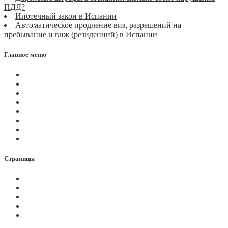
ПДД?
Ипотечный закон в Испании
Автоматическое продление виз, разрешений на
пребывание и внж (резиденций) в Испании
Главное меню
Магазин
Видеоконференции
Статьи
Новости
Вопросы
Услуги
О нас
Контакты
Страницы
Политика Cookies
Правила и условия
Политика GDPR
Оплата на сайте
Карта сайта