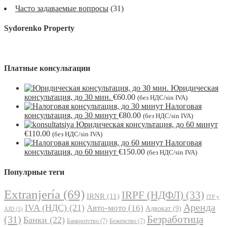
Часто задаваемые вопросы
(31)
Sydorenko Property
Платные консультации
Юридическая
консультация, до 30 мин.
€
60.00
(без НДС/sin IVA)
Налоговая
консультация, до 30 минут
€
80.00
(без НДС/sin IVA)
Юридическая консультация, до 60 минут
€
110.00
(без НДС/sin IVA)
Налоговая
консультация, до 60 минут
€
150.00
(без НДС/sin IVA)
Популрные теги
Extranjería
(69)
IRPF (НДФЛ)
(33)
IRNR
(11)
ITP y
Аренда
IVA (НДС)
(21)
Авто-мото
(16)
Адвокат
(9)
AJD
(5)
Безработица
(31)
Банки
(22)
Банкротство
(7)
Беженство
(7)