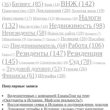
ВНЖ
(142)
Бизнес
(85)
(36)
Брак
(14)
Декларация
(28)
Гражданство
(20)
Золотая виза
(19)
Налоги
Инвестиции
(17)
Ипотека
(13)
Медицина
(10)
(132)
Недвижимость
(98)
Наследство
(16)
Нерезиденты
(58)
Новости сайта
(19)
Нотариус
(7)
Полиция
(26)
Пособие
Образование
(9)
Оккупанты
(7)
Пенсия
(7)
Работа
(106)
Предприниматель
(64)
(22)
Резиденты
(147)
Резиденция
Развод
(7)
(145)
Суд
(78)
Строительство
(10)
Страхование
(6)
Судимость
Трудовой договор
(53)
Туризм
(26)
(5)
Финансы
(61)
Штрафы
(28)
Популярные записи
Видеоинтервью с компанией EspanaTour на тему
«Оккупанты в Испании. Миф или реальность?»
Воссоединение семьи в Испании и подтверждение доходов
Дорожные штрафы в Испании: сколько стоит нарушение