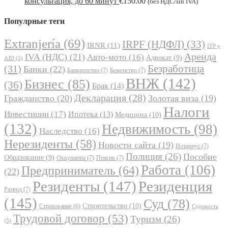
консультация, до 60 минут
€
150.00
(без НДС/sin IVA)
Популрные теги
Extranjería
(69)
IRPF (НДФЛ)
(33)
IRNR
(11)
ITP y
Аренда
IVA (НДС)
(21)
Авто-мото
(16)
Адвокат
(9)
AJD
(5)
Безработица
(31)
Банки
(22)
Банкротство
(7)
Беженство
(7)
ВНЖ
(142)
Бизнес
(85)
(36)
Брак
(14)
Декларация
(28)
Гражданство
(20)
Золотая виза
(19)
Налоги
Инвестиции
(17)
Ипотека
(13)
Медицина
(10)
(132)
Недвижимость
(98)
Наследство
(16)
Нерезиденты
(58)
Новости сайта
(19)
Нотариус
(7)
Полиция
(26)
Пособие
Образование
(9)
Оккупанты
(7)
Пенсия
(7)
Работа
(106)
Предприниматель
(64)
(22)
Резиденты
(147)
Резиденция
Развод
(7)
(145)
Суд
(78)
Строительство
(10)
Страхование
(6)
Судимость
Трудовой договор
(53)
Туризм
(26)
(5)