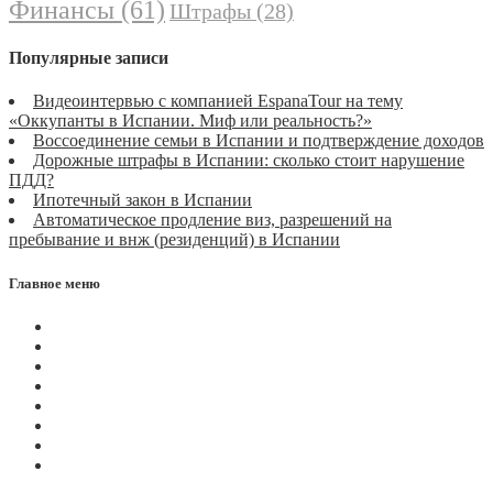
Финансы
(61)
Штрафы
(28)
Популярные записи
Видеоинтервью с компанией EspanaTour на тему
«Оккупанты в Испании. Миф или реальность?»
Воссоединение семьи в Испании и подтверждение доходов
Дорожные штрафы в Испании: сколько стоит нарушение
ПДД?
Ипотечный закон в Испании
Автоматическое продление виз, разрешений на
пребывание и внж (резиденций) в Испании
Главное меню
Магазин
Видеоконференции
Статьи
Новости
Вопросы
Услуги
О нас
Контакты