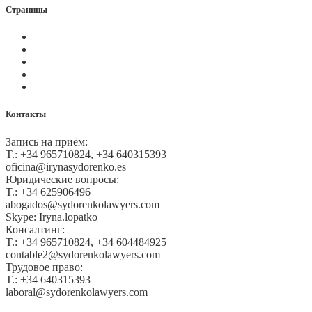
Страницы
Политика Cookies
Правила и условия
Политика GDPR
Оплата на сайте
Карта сайта
Контакты
Запись на приём:
T.: +34 965710824, +34 640315393
oficina@irynasydorenko.es
Юридические вопросы:
T.: +34 625906496
abogados@sydorenkolawyers.com
Skype: Iryna.lopatko
Консалтинг:
T.: +34 965710824, +34 604484925
contable2@sydorenkolawyers.com
Трудовое право:
T.: +34 640315393
laboral@sydorenkolawyers.com