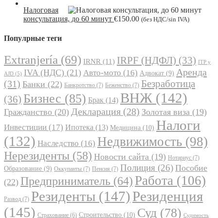
Налоговая
консультация, до 60 минут
€
150.00
(без НДС/sin IVA)
Популрные теги
Extranjería
(69)
IRPF (НДФЛ)
(33)
IRNR
(11)
ITP y
Аренда
IVA (НДС)
(21)
Авто-мото
(16)
Адвокат
(9)
AJD
(5)
Безработица
(31)
Банки
(22)
Банкротство
(7)
Беженство
(7)
ВНЖ
(142)
Бизнес
(85)
(36)
Брак
(14)
Декларация
(28)
Гражданство
(20)
Золотая виза
(19)
Налоги
Инвестиции
(17)
Ипотека
(13)
Медицина
(10)
(132)
Недвижимость
(98)
Наследство
(16)
Нерезиденты
(58)
Новости сайта
(19)
Нотариус
(7)
Полиция
(26)
Пособие
Образование
(9)
Оккупанты
(7)
Пенсия
(7)
Работа
(106)
Предприниматель
(64)
(22)
Резиденты
(147)
Резиденция
Развод
(7)
(145)
Суд
(78)
Строительство
(10)
Страхование
(6)
Судимость