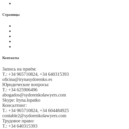
Контакты
Страницы
Политика Cookies
Правила и условия
Политика GDPR
Оплата на сайте
Карта сайта
Контакты
Запись на приём:
T.: +34 965710824, +34 640315393
oficina@irynasydorenko.es
Юридические вопросы:
T.: +34 625906496
abogados@sydorenkolawyers.com
Skype: Iryna.lopatko
Консалтинг:
T.: +34 965710824, +34 604484925
contable2@sydorenkolawyers.com
Трудовое право:
T.: +34 640315393