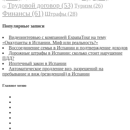
Трудовой договор
(53)
Туризм
(26)
(5)
Финансы
(61)
Штрафы
(28)
Популярные записи
Видеоинтервью с компанией EspanaTour на тему
«Оккупанты в Испании. Миф или реальность?»
Воссоединение семьи в Испании и подтверждение доходов
Дорожные штрафы в Испании: сколько стоит нарушение
ПДД?
Ипотечный закон в Испании
Автоматическое продление виз, разрешений на
пребывание и внж (резиденций) в Испании
Главное меню
Магазин
Видеоконференции
Статьи
Новости
Вопросы
Услуги
О нас