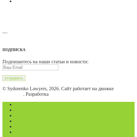
—
Адреса офисов и карты проезда
ПОДПИСКА
Подпишитесь на наши статьи и новости:
© Sydorenko Lawyers, 2026. Сайт работает на движке
WordPress
. Разработка
Eugene B.
Магазин
Видеоконференции
Статьи
Новости
Вопросы
Услуги