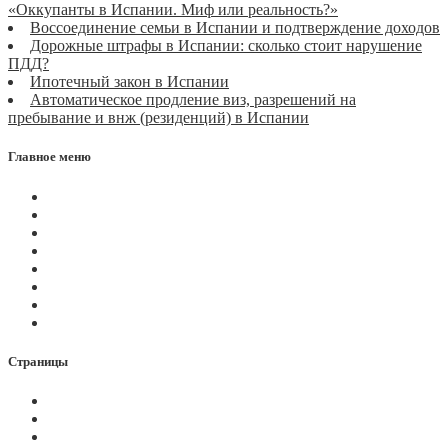
«Оккупанты в Испании. Миф или реальность?»
Воссоединение семьи в Испании и подтверждение доходов
Дорожные штрафы в Испании: сколько стоит нарушение
ПДД?
Ипотечный закон в Испании
Автоматическое продление виз, разрешений на
пребывание и внж (резиденций) в Испании
Главное меню
Магазин
Видеоконференции
Статьи
Новости
Вопросы
Услуги
О нас
Контакты
Страницы
Политика Cookies
Правила и условия
Политика GDPR