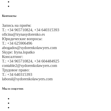
Оплата на сайте
Карта сайта
Контакты
Запись на приём:
T.: +34 965710824, +34 640315393
oficina@irynasydorenko.es
Юридические вопросы:
T.: +34 625906496
abogados@sydorenkolawyers.com
Skype: Iryna.lopatko
Консалтинг:
T.: +34 965710824, +34 604484925
contable2@sydorenkolawyers.com
Трудовое право:
T.: +34 640315393
laboral@sydorenkolawyers.com
Мы в соцсетях