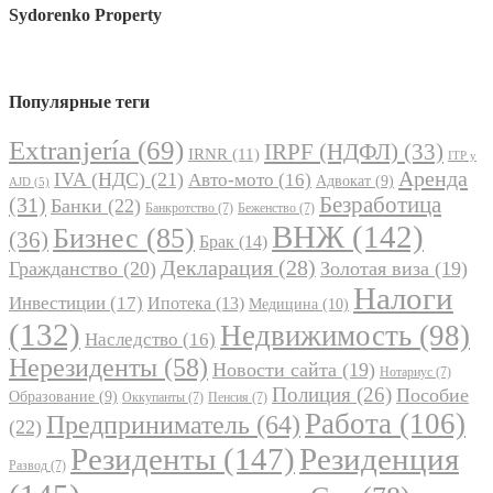
Sydorenko Property
Популярные теги
Extranjería
(69)
IRPF (НДФЛ)
(33)
IRNR
(11)
ITP y
Аренда
IVA (НДС)
(21)
Авто-мото
(16)
Адвокат
(9)
AJD
(5)
Безработица
(31)
Банки
(22)
Банкротство
(7)
Беженство
(7)
ВНЖ
(142)
Бизнес
(85)
(36)
Брак
(14)
Декларация
(28)
Гражданство
(20)
Золотая виза
(19)
Налоги
Инвестиции
(17)
Ипотека
(13)
Медицина
(10)
(132)
Недвижимость
(98)
Наследство
(16)
Нерезиденты
(58)
Новости сайта
(19)
Нотариус
(7)
Полиция
(26)
Пособие
Образование
(9)
Оккупанты
(7)
Пенсия
(7)
Работа
(106)
Предприниматель
(64)
(22)
Резиденты
(147)
Резиденция
Развод
(7)