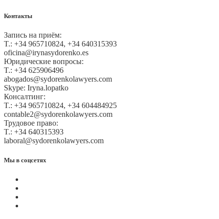
Контакты
Запись на приём:
T.: +34 965710824, +34 640315393
oficina@irynasydorenko.es
Юридические вопросы:
T.: +34 625906496
abogados@sydorenkolawyers.com
Skype: Iryna.lopatko
Консалтинг:
T.: +34 965710824, +34 604484925
contable2@sydorenkolawyers.com
Трудовое право:
T.: +34 640315393
laboral@sydorenkolawyers.com
Мы в соцсетях