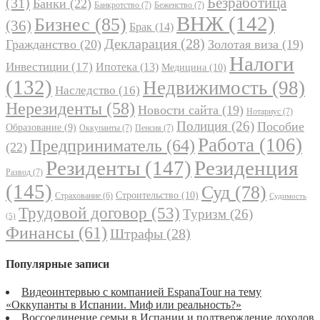
Безработица
(31)
Банки
(22)
Банкротство
(7)
Беженство
(7)
ВНЖ
(142)
Бизнес
(85)
(36)
Брак
(14)
Декларация
(28)
Гражданство
(20)
Золотая виза
(19)
Налоги
Инвестиции
(17)
Ипотека
(13)
Медицина
(10)
(132)
Недвижимость
(98)
Наследство
(16)
Нерезиденты
(58)
Новости сайта
(19)
Нотариус
(7)
Полиция
(26)
Пособие
Образование
(9)
Оккупанты
(7)
Пенсия
(7)
Работа
(106)
Предприниматель
(64)
(22)
Резиденты
(147)
Резиденция
Развод
(7)
(145)
Суд
(78)
Строительство
(10)
Страхование
(6)
Судимость
Трудовой договор
(53)
Туризм
(26)
(5)
Финансы
(61)
Штрафы
(28)
Популярные записи
Видеоинтервью с компанией EspanaTour на тему
«Оккупанты в Испании. Миф или реальность?»
Воссоединение семьи в Испании и подтверждение доходов