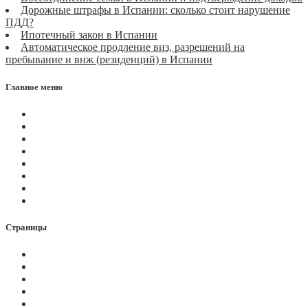
Дорожные штрафы в Испании: сколько стоит нарушение
ПДД?
Ипотечный закон в Испании
Автоматическое продление виз, разрешений на
пребывание и внж (резиденций) в Испании
Главное меню
Магазин
Видеоконференции
Статьи
Новости
Вопросы
Услуги
О нас
Контакты
Страницы
Политика Cookies
Правила и условия
Политика GDPR
Оплата на сайте
Карта сайта