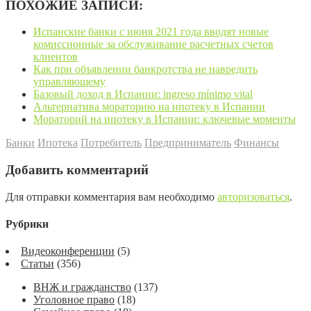
ПОХОЖИЕ ЗАПИСИ:
Испанские банки с июня 2021 года вводят новые
комиссионные за обслуживание расчетных счетов
клиентов
Как при объявлении банкротства не навредить
управляющему
Базовый доход в Испании: ingreso mínimo vital
Альтернатива мораторию на ипотеку в Испании
Мораторий на ипотеку в Испании: ключевые моменты
Банки
Ипотека
Потребитель
Предприниматель
Финансы
Добавить комментарий
Для отправки комментария вам необходимо
авторизоваться
.
Рубрики
Видеоконференции
(5)
Статьи
(356)
ВНЖ и гражданство
(137)
Уголовное право
(18)