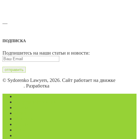
—
Адреса офисов и карты проезда
ПОДПИСКА
Подпишитесь на наши статьи и новости:
© Sydorenko Lawyers, 2026. Сайт работает на движке
WordPress
. Разработка
Eugene B.
Магазин
Видеоконференции
Статьи
Новости
Вопросы
Услуги
О нас
Контакты