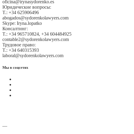
oficina@irynasydorenko.es
Юридические вопросы:
T.: +34 625906496
abogados@sydorenkolawyers.com
Skype: Iryna.lopatko
Консалтинг:
T.: +34 965710824, +34 604484925
contable2@sydorenkolawyers.com
Трудовое право:
T.: +34 640315393
laboral@sydorenkolawyers.com
Мы в соцсетях
—
Адреса офисов и карты проезда