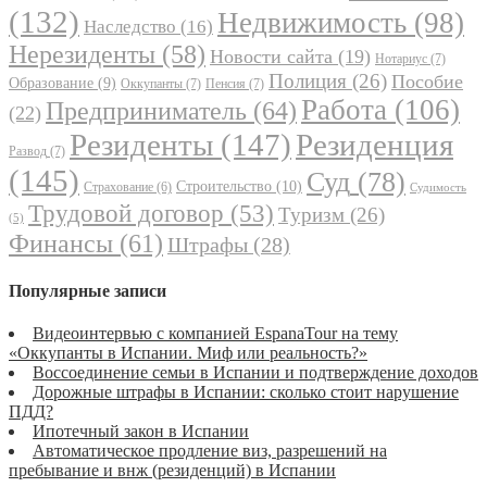
(132)
Недвижимость
(98)
Наследство
(16)
Нерезиденты
(58)
Новости сайта
(19)
Нотариус
(7)
Полиция
(26)
Пособие
Образование
(9)
Оккупанты
(7)
Пенсия
(7)
Работа
(106)
Предприниматель
(64)
(22)
Резиденты
(147)
Резиденция
Развод
(7)
(145)
Суд
(78)
Строительство
(10)
Страхование
(6)
Судимость
Трудовой договор
(53)
Туризм
(26)
(5)
Финансы
(61)
Штрафы
(28)
Популярные записи
Видеоинтервью с компанией EspanaTour на тему
«Оккупанты в Испании. Миф или реальность?»
Воссоединение семьи в Испании и подтверждение доходов
Дорожные штрафы в Испании: сколько стоит нарушение
ПДД?
Ипотечный закон в Испании
Автоматическое продление виз, разрешений на
пребывание и внж (резиденций) в Испании