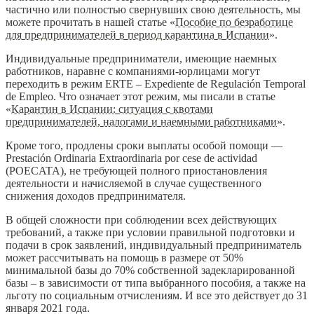
частично или полностью свернувших свою деятельность, мы
можете прочитать в нашей статье «
Пособие по безработице
для предпринимателей в период карантина в Испании
».
Индивидуальные предприниматели, имеющие наемных
работников, наравне с компаниями-юрлицами могут
переходить в режим ERTE – Expediente de Regulación Temporal
de Empleo. Что означает этот режим, мы писали в статье
«
Карантин в Испании: ситуация с квотами
предпринимателей, налогами и наемными работниками
».
Кроме того, продлены сроки выплаты особой помощи —
Prestación Ordinaria Extraordinaria por cese de actividad
(POECATA), не требующей полного приостановления
деятельности и начисляемой в случае существенного
снижения доходов предпринимателя.
В общей сложности при соблюдении всех действующих
требований, а также при условии правильной подготовки и
подачи в срок заявлений, индивидуальный предприниматель
может рассчитывать на помощь в размере от 50%
минимальной базы до 70% собственной задекларированной
базы – в зависимости от типа выбранного пособия, а также на
льготу по социальным отчислениям. И все это действует до 31
января 2021 года.