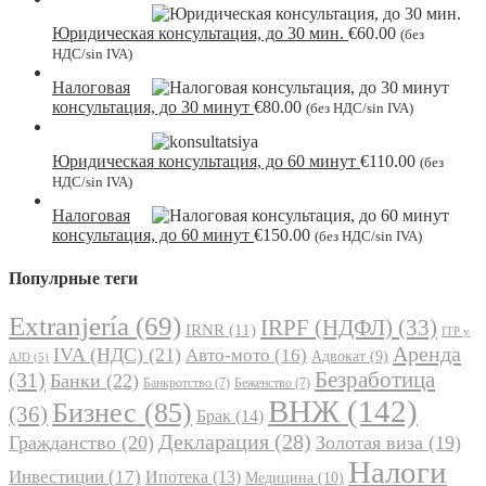
Юридическая консультация, до 30 мин.
€
60.00
(без
НДС/sin IVA)
Налоговая
консультация, до 30 минут
€
80.00
(без НДС/sin IVA)
Юридическая консультация, до 60 минут
€
110.00
(без
НДС/sin IVA)
Налоговая
консультация, до 60 минут
€
150.00
(без НДС/sin IVA)
Популрные теги
Extranjería
(69)
IRPF (НДФЛ)
(33)
IRNR
(11)
ITP y
Аренда
IVA (НДС)
(21)
Авто-мото
(16)
Адвокат
(9)
AJD
(5)
Безработица
(31)
Банки
(22)
Банкротство
(7)
Беженство
(7)
ВНЖ
(142)
Бизнес
(85)
(36)
Брак
(14)
Декларация
(28)
Гражданство
(20)
Золотая виза
(19)
Налоги
Инвестиции
(17)
Ипотека
(13)
Медицина
(10)