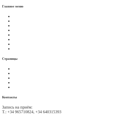
Главное меню
Магазин
Видеоконференции
Статьи
Новости
Вопросы
Услуги
О нас
Контакты
Страницы
Политика Cookies
Правила и условия
Политика GDPR
Оплата на сайте
Карта сайта
Контакты
Запись на приём:
T.: +34 965710824, +34 640315393