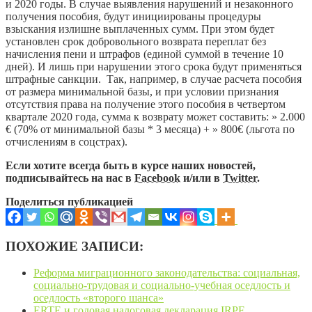
и 2020 годы. В случае выявления нарушений и незаконного
получения пособия, будут инициированы процедуры
взыскания излишне выплаченных сумм. При этом будет
установлен срок добровольного возврата переплат без
начисления пени и штрафов (единой суммой в течение 10
дней). И лишь при нарушении этого срока будут применяться
штрафные санкции. Так, например, в случае расчета пособия
от размера минимальной базы, и при условии признания
отсутствия права на получение этого пособия в четвертом
квартале 2020 года, сумма к возврату может составить: » 2.000
€ (70% от минимальной базы * 3 месяца) + » 800€ (льгота по
отчислениям в соцстрах).
Если хотите всегда быть в курсе наших новостей,
подписывайтесь на нас в
Facebook
и/или в
Twitter
.
Поделиться публикацией
ПОХОЖИЕ ЗАПИСИ:
Реформа миграционного законодательства: социальная,
социально-трудовая и социально-учебная оседлость и
оседлость «второго шанса»
ERTE и годовая налоговая декларация IRPF