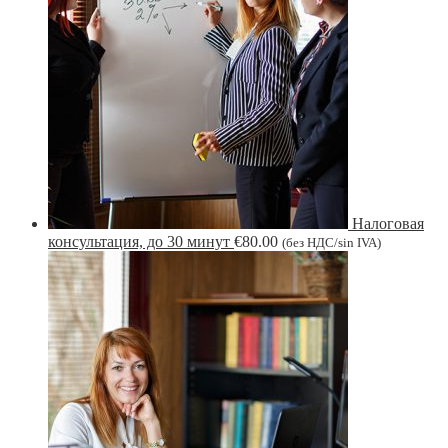
Налоговая
консультация, до 30 минут
€
80.00
(без НДС/sin IVA)