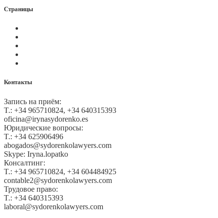
Страницы
Политика Cookies
Правила и условия
Политика GDPR
Оплата на сайте
Карта сайта
Контакты
Запись на приём:
T.: +34 965710824, +34 640315393
oficina@irynasydorenko.es
Юридические вопросы:
T.: +34 625906496
abogados@sydorenkolawyers.com
Skype: Iryna.lopatko
Консалтинг:
T.: +34 965710824, +34 604484925
contable2@sydorenkolawyers.com
Трудовое право:
T.: +34 640315393
laboral@sydorenkolawyers.com