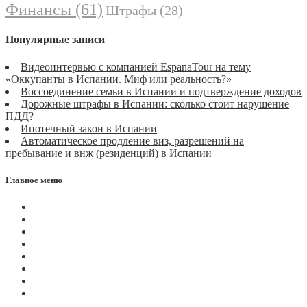
Финансы
(61)
Штрафы
(28)
Популярные записи
Видеоинтервью с компанией EspanaTour на тему
«Оккупанты в Испании. Миф или реальность?»
Воссоединение семьи в Испании и подтверждение доходов
Дорожные штрафы в Испании: сколько стоит нарушение
ПДД?
Ипотечный закон в Испании
Автоматическое продление виз, разрешений на
пребывание и внж (резиденций) в Испании
Главное меню
Магазин
Видеоконференции
Статьи
Новости
Вопросы
Услуги
О нас
Контакты