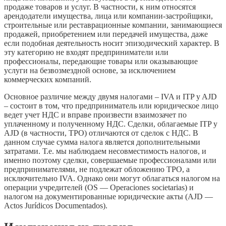
продаже товаров и услуг. В частности, к ним относятся
арендодатели имущества, лица или компании-застройщики,
строительные или реставрационные компании, занимающиеся
продажей, приобретением или передачей имущества, даже
если подобная деятельность носит эпизодический характер. В
эту категорию не входят предприниматели или
профессионалы, передающие товары или оказывающие
услуги на безвозмездной основе, за исключением
коммерческих компаний.
Основное различие между двумя налогами – IVA и ITP y AJD
– состоит в том, что предприниматель или юридическое лицо
ведет учет НДС и вправе произвести взаимозачет по
уплаченному и полученному НДС. Сделки, облагаемые ITP y
AJD (в частности, TPO) отличаются от сделок с НДС. В
данном случае сумма налога является дополнительными
затратами. Т.е. мы наблюдаем несовместимость налогов, и
именно поэтому сделки, совершаемые профессионалами или
предпринимателями, не подлежат обложению TPO, а
исключительно IVA. Однако они могут облагаться налогом на
операции учредителей (OS — Operaciones societarias) и
налогом на документированные юридические акты (AJD —
Actos Jurídicos Documentados).