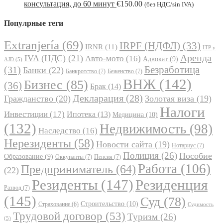
консультация, до 60 минут
€
150.00
(без НДС/sin IVA)
Популрные теги
Extranjería
(69)
IRPF (НДФЛ)
(33)
IRNR
(11)
ITP y
Аренда
IVA (НДС)
(21)
Авто-мото
(16)
Адвокат
(9)
AJD
(5)
Безработица
(31)
Банки
(22)
Банкротство
(7)
Беженство
(7)
ВНЖ
(142)
Бизнес
(85)
(36)
Брак
(14)
Декларация
(28)
Гражданство
(20)
Золотая виза
(19)
Налоги
Инвестиции
(17)
Ипотека
(13)
Медицина
(10)
(132)
Недвижимость
(98)
Наследство
(16)
Нерезиденты
(58)
Новости сайта
(19)
Нотариус
(7)
Полиция
(26)
Пособие
Образование
(9)
Оккупанты
(7)
Пенсия
(7)
Работа
(106)
Предприниматель
(64)
(22)
Резиденты
(147)
Резиденция
Развод
(7)
(145)
Суд
(78)
Строительство
(10)
Страхование
(6)
Судимость
Трудовой договор
(53)
Туризм
(26)
(5)