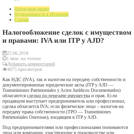
Налоговое право
Недвижимость в Испании
Статьи
Налогообложение сделок с имуществом
и правами: IVA или ITP y AJD?
25.06.2018
1 мин. на чтение
Добавить комментарий
4075 просмотров
Как НДС (IVA), так и налогом на передачу собственности и
документированные юридические акты (ITP y AJD —
Transmisiones Patrimoniales y Actos Jurídicos Documentados)
облагаются
сделки по передаче имущества
и прав. Если
продавцом выступает предприниматель или профессионал,
сделка облагается IVA; если физическое лицо – налогом на
передачу права собственности (TPO — Transmisiones
Patrimoniales Onerosas), входящим в ITP y AJD.
Под предпринимателями или профессионалами понимаются
лица или компании, участвующие в производстве или