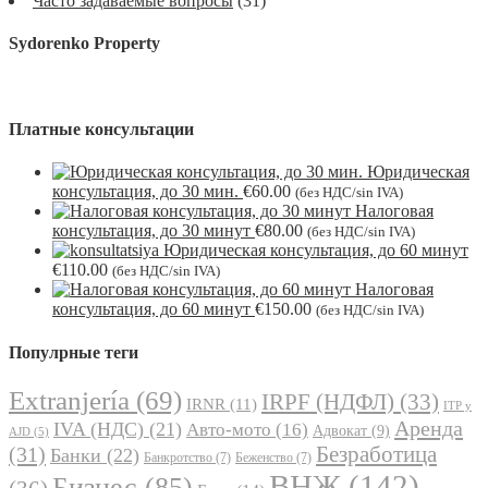
Часто задаваемые вопросы
(31)
Sydorenko Property
Платные консультации
Юридическая
консультация, до 30 мин.
€
60.00
(без НДС/sin IVA)
Налоговая
консультация, до 30 минут
€
80.00
(без НДС/sin IVA)
Юридическая консультация, до 60 минут
€
110.00
(без НДС/sin IVA)
Налоговая
консультация, до 60 минут
€
150.00
(без НДС/sin IVA)
Популрные теги
Extranjería
(69)
IRPF (НДФЛ)
(33)
IRNR
(11)
ITP y
Аренда
IVA (НДС)
(21)
Авто-мото
(16)
Адвокат
(9)
AJD
(5)
Безработица
(31)
Банки
(22)
Банкротство
(7)
Беженство
(7)
ВНЖ
(142)
Бизнес
(85)