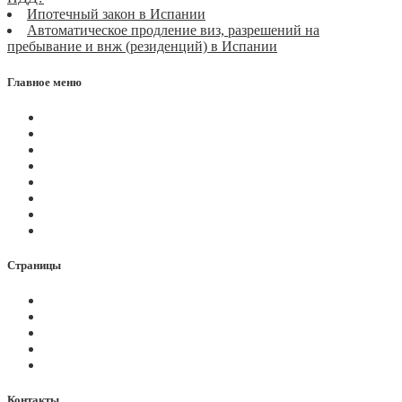
Ипотечный закон в Испании
Автоматическое продление виз, разрешений на
пребывание и внж (резиденций) в Испании
Главное меню
Магазин
Видеоконференции
Статьи
Новости
Вопросы
Услуги
О нас
Контакты
Страницы
Политика Cookies
Правила и условия
Политика GDPR
Оплата на сайте
Карта сайта
Контакты