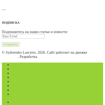
—
Адреса офисов и карты проезда
ПОДПИСКА
Подпишитесь на наши статьи и новости:
© Sydorenko Lawyers, 2026. Сайт работает на движке
WordPress
. Разработка
Eugene B.
Магазин
Видеоконференции
Статьи
Новости
Вопросы
Услуги
О нас
Контакты
Личный кабинет