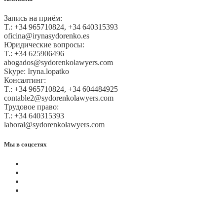
Запись на приём:
T.: +34 965710824, +34 640315393
oficina@irynasydorenko.es
Юридические вопросы:
T.: +34 625906496
abogados@sydorenkolawyers.com
Skype: Iryna.lopatko
Консалтинг:
T.: +34 965710824, +34 604484925
contable2@sydorenkolawyers.com
Трудовое право:
T.: +34 640315393
laboral@sydorenkolawyers.com
Мы в соцсетях