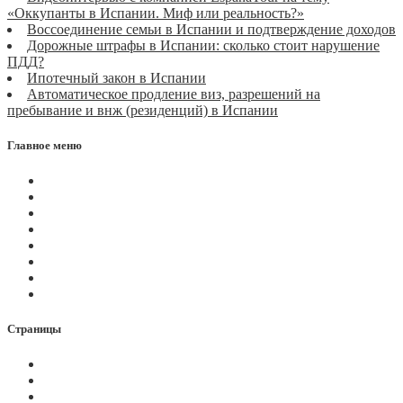
«Оккупанты в Испании. Миф или реальность?»
Воссоединение семьи в Испании и подтверждение доходов
Дорожные штрафы в Испании: сколько стоит нарушение
ПДД?
Ипотечный закон в Испании
Автоматическое продление виз, разрешений на
пребывание и внж (резиденций) в Испании
Главное меню
Магазин
Видеоконференции
Статьи
Новости
Вопросы
Услуги
О нас
Контакты
Страницы
Политика Cookies
Правила и условия
Политика GDPR