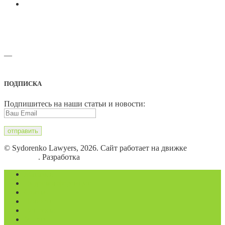
—
Адреса офисов и карты проезда
ПОДПИСКА
Подпишитесь на наши статьи и новости:
© Sydorenko Lawyers, 2026. Сайт работает на движке
WordPress
. Разработка
Eugene B.
Магазин
Видеоконференции
Статьи
Новости
Вопросы
Услуги