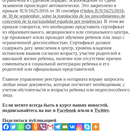
ограничена в судебном порядке, освобождение от сдачи
экзаменов происходит автоматически. Это закреплено в
приказе JUS/1625/2016 от 30 сентября (
Orden JUS/1625/2016,
de 30 de septiembre, sobre la tramitación de los procedimientos de
concesión de la nacionalidad española por residencia
). В этом же
приказе говорится, что необходимо представить сертификат
из образовательного, медицинского или специального центра,
где проживает и/или проходит обучение ребенок или лицо с
ограниченной дееспособностью. Сертификат должен
содержать дату зачисления в центр, уровень владения
испанским языком согласно возрасту, участие родителей в
школьной жизни ребенка, наличие или отсутствие причин
сомневаться в социальной интеграции ребенка и его
родителей или официальных представителей.
Главное управление реестров и нотариата вправе запросить
любые иные документы, которые посчитает необходимым, с
учетом обстоятельств и возраста ребенка или недееспособного
лица.
Если хотите всегда быть в курсе наших новостей,
подписывайтесь на нас в
Facebook
и/или в
Twitter
.
Поделиться публикацией