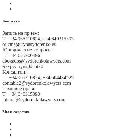
Оплата на сайте
Карта сайта
Контакты
Запись на приём:
T.: +34 965710824, +34 640315393
oficina@irynasydorenko.es
Юридические вопросы:
T.: +34 625906496
abogados@sydorenkolawyers.com
Skype: Iryna.lopatko
Консалтинг:
T.: +34 965710824, +34 604484925
contable2@sydorenkolawyers.com
Трудовое право:
T.: +34 640315393
laboral@sydorenkolawyers.com
Мы в соцсетях