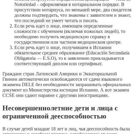
Notoriedad – оформляемая в нотариальном порядке. В
присутствии нотариуса, по меньшей мере, два свидетеля
должны подтвердить, что знакомы с заявителем и знают,
что последний не умеет читать и писать.
Если речь идет о лице, имеющем определенные
сложности с обучением (включая пожилых людей), то
необходимо получить медицинскую справку в
государственном или частном медицинском центре.
Если речь идет о лице, получившем в Испании
обязательное среднее образование (Educación Secundaria
Obligatoria — E.S.O), то к заявлению прикладывается
соответствующий диплом или сертификат.
Граждане стран Латинской Америки и Экваториальной
Гвинеи автоматически освобождаются от сдачи языкового
экзамена DELE без необходимости запрашивать официальных
документ из Министерства юстиции Испании. А вот экзамен
CCSE они сдают наравне с другими иностранцами.
Несовершеннолетние дети и лица с
ограниченной дееспособностью
В случае детей младше 18 лет и лиц, чья дееспособность была