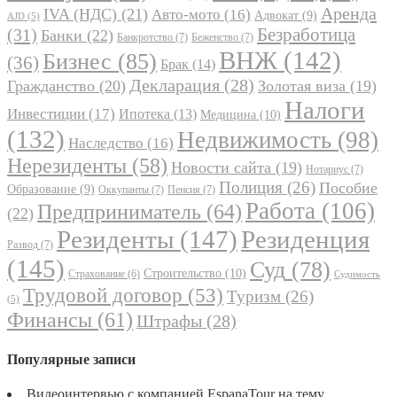
Аренда
IVA (НДС)
(21)
Авто-мото
(16)
Адвокат
(9)
AJD
(5)
Безработица
(31)
Банки
(22)
Банкротство
(7)
Беженство
(7)
ВНЖ
(142)
Бизнес
(85)
(36)
Брак
(14)
Декларация
(28)
Гражданство
(20)
Золотая виза
(19)
Налоги
Инвестиции
(17)
Ипотека
(13)
Медицина
(10)
(132)
Недвижимость
(98)
Наследство
(16)
Нерезиденты
(58)
Новости сайта
(19)
Нотариус
(7)
Полиция
(26)
Пособие
Образование
(9)
Оккупанты
(7)
Пенсия
(7)
Работа
(106)
Предприниматель
(64)
(22)
Резиденты
(147)
Резиденция
Развод
(7)
(145)
Суд
(78)
Строительство
(10)
Страхование
(6)
Судимость
Трудовой договор
(53)
Туризм
(26)
(5)
Финансы
(61)
Штрафы
(28)
Популярные записи
Видеоинтервью с компанией EspanaTour на тему