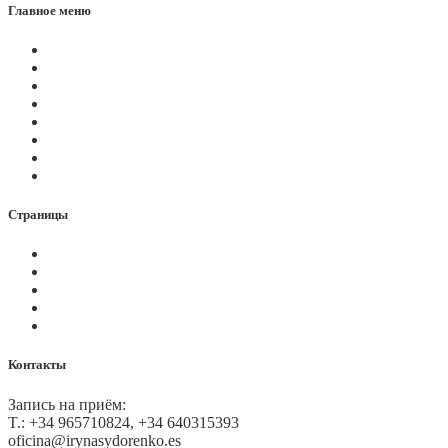
Главное меню
Магазин
Видеоконференции
Статьи
Новости
Вопросы
Услуги
О нас
Контакты
Страницы
Политика Cookies
Правила и условия
Политика GDPR
Оплата на сайте
Карта сайта
Контакты
Запись на приём:
T.: +34 965710824, +34 640315393
oficina@irynasydorenko.es