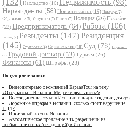
(132)
Недвижимость
(98)
Наследство
(16)
Нерезиденты
(58)
Новости сайта
(19)
Нотариус
(7)
Полиция
(26)
Пособие
Образование
(9)
Оккупанты
(7)
Пенсия
(7)
Работа
(106)
Предприниматель
(64)
(22)
Резиденты
(147)
Резиденция
Развод
(7)
(145)
Суд
(78)
Строительство
(10)
Страхование
(6)
Судимость
Трудовой договор
(53)
Туризм
(26)
(5)
Финансы
(61)
Штрафы
(28)
Популярные записи
Видеоинтервью с компанией EspanaTour на тему
«Оккупанты в Испании. Миф или реальность?»
Воссоединение семьи в Испании и подтверждение доходов
Дорожные штрафы в Испании: сколько стоит нарушение
ПДД?
Ипотечный закон в Испании
Автоматическое продление виз, разрешений на
пребывание и внж (резиденций) в Испании