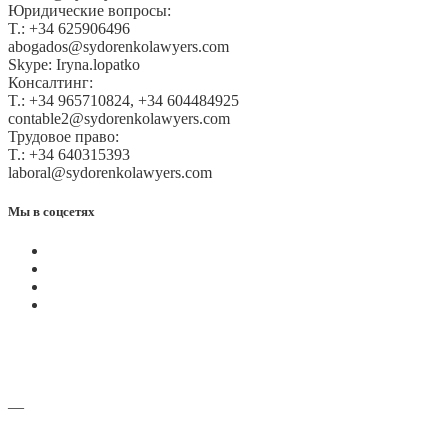
Юридические вопросы:
T.: +34 625906496
abogados@sydorenkolawyers.com
Skype: Iryna.lopatko
Консалтинг:
T.: +34 965710824, +34 604484925
contable2@sydorenkolawyers.com
Трудовое право:
T.: +34 640315393
laboral@sydorenkolawyers.com
Мы в соцсетях
—
Адреса офисов и карты проезда