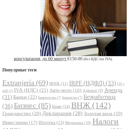
консультация, до 60 минут
€
150.00
(без НДС/sin IVA)
Популрные теги
Extranjería
(69)
IRPF (НДФЛ)
(33)
IRNR
(11)
ITP y
Аренда
IVA (НДС)
(21)
Авто-мото
(16)
Адвокат
(9)
AJD
(5)
Безработица
(31)
Банки
(22)
Банкротство
(7)
Беженство
(7)
ВНЖ
(142)
Бизнес
(85)
(36)
Брак
(14)
Декларация
(28)
Гражданство
(20)
Золотая виза
(19)
Налоги
Инвестиции
(17)
Ипотека
(13)
Медицина
(10)