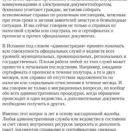
коммуникациями и электронным документооборотом,
буквально угнетают граждан, заставляя собирать
всевозможные справки по различным инстанциям, затягивая
при этом сроки и загоняя заявителей зачастую в безвыходные
ситуации. И мы сейчас говорим не только о справках из
налоговой службы или соцстраха, но и сертификатах о
прописке и прочих официальных документах.
В Испании под словом «администрация» принято понимать
всю совокупность официальных служб и ведомств всех
уровней: муниципальных, провинциальных, региональных и
государственных. Плохая работа любой из этих служб может
привести к печальным последствиям. Например, ожидание
сертификата о прописке в течение полутора, а то и двух
месяцев, или справки об отсутствии задолженности по
налогам или социальным отчислениям в течение месяца. И
мы говорим не только о миграционных вопросах, но вообще
обо всех административных процедурах, когда обращение
происходит в одно ведомство, а дополнительные документы
необходимо получить в других.
Именно этот вопрос и лег в основу кассационной жалобы.
Любая административная служба или ведомство в состоянии
за счет своих внутренних ресурсов запросить и дополнить
пакет документов справками и сертификатами смежных