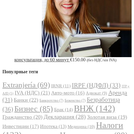
консультация, до 60 минут
€
150.00
(без НДС/sin IVA)
Популрные теги
Extranjería
(69)
IRPF (НДФЛ)
(33)
IRNR
(11)
ITP y
Аренда
IVA (НДС)
(21)
Авто-мото
(16)
Адвокат
(9)
AJD
(5)
Безработица
(31)
Банки
(22)
Банкротство
(7)
Беженство
(7)
ВНЖ
(142)
Бизнес
(85)
(36)
Брак
(14)
Декларация
(28)
Гражданство
(20)
Золотая виза
(19)
Налоги
Инвестиции
(17)
Ипотека
(13)
Медицина
(10)