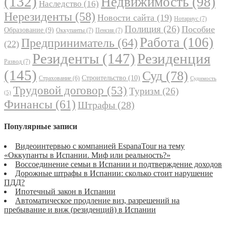
(132)
Недвижимость
(98)
Наследство
(16)
Нерезиденты
(58)
Новости сайта
(19)
Нотариус
(7)
Полиция
(26)
Пособие
Образование
(9)
Оккупанты
(7)
Пенсия
(7)
Работа
(106)
Предприниматель
(64)
(22)
Резиденты
(147)
Резиденция
Развод
(7)
(145)
Суд
(78)
Строительство
(10)
Страхование
(6)
Судимость
Трудовой договор
(53)
Туризм
(26)
(5)
Финансы
(61)
Штрафы
(28)
Популярные записи
Видеоинтервью с компанией EspanaTour на тему
«Оккупанты в Испании. Миф или реальность?»
Воссоединение семьи в Испании и подтверждение доходов
Дорожные штрафы в Испании: сколько стоит нарушение
ПДД?
Ипотечный закон в Испании
Автоматическое продление виз, разрешений на
пребывание и внж (резиденций) в Испании