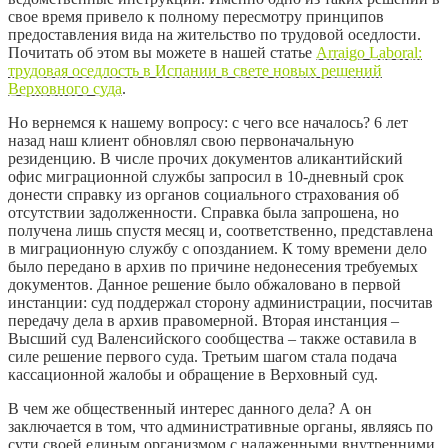
свое время привело к полному пересмотру принципов
предоставления вида на жительство по трудовой оседлости.
Почитать об этом вы можете в нашей статье
Arraigo Laboral:
трудовая оседлость в Испании в свете новых решений
Верховного суда
.
Но вернемся к нашему вопросу: с чего все началось? 6 лет
назад наш клиент обновлял свою первоначальную
резиденцию. В числе прочих документов аликантийский
офис миграционной службы запросил в 10-дневный срок
донести справку из органов социального страхования об
отсутствии задолженности. Справка была запрошена, но
получена лишь спустя месяц и, соответственно, представлена
в миграционную службу с опозданием. К тому времени дело
было передано в архив по причине недонесения требуемых
документов. Данное решение было обжаловано в первой
инстанции: суд поддержал сторону администрации, посчитав
передачу дела в архив правомерной. Вторая инстанция –
Высший суд Валенсийского сообщества – также оставила в
силе решение первого суда. Третьим шагом стала подача
кассационной жалобы и обращение в Верховный суд.
В чем же общественный интерес данного дела? А он
заключается в том, что административные органы, являясь по
сути своей единым организмом с налаженными внутренними