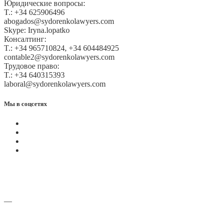
Юридические вопросы:
T.: +34 625906496
abogados@sydorenkolawyers.com
Skype: Iryna.lopatko
Консалтинг:
T.: +34 965710824, +34 604484925
contable2@sydorenkolawyers.com
Трудовое право:
T.: +34 640315393
laboral@sydorenkolawyers.com
Мы в соцсетях
—
Адреса офисов и карты проезда