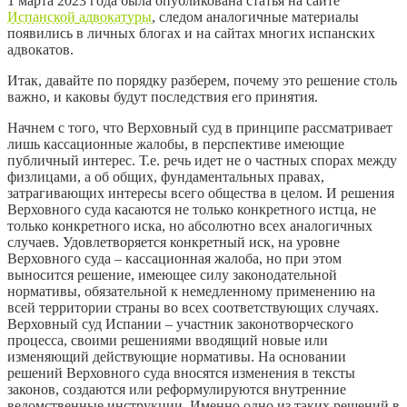
1 марта 2023 года была опубликована статья на сайте
Испанской адвокатуры
, следом аналогичные материалы
появились в личных блогах и на сайтах многих испанских
адвокатов.
Итак, давайте по порядку разберем, почему это решение столь
важно, и каковы будут последствия его принятия.
Начнем с того, что Верховный суд в принципе рассматривает
лишь кассационные жалобы, в перспективе имеющие
публичный интерес. Т.е. речь идет не о частных спорах между
физлицами, а об общих, фундаментальных правах,
затрагивающих интересы всего общества в целом. И решения
Верховного суда касаются не только конкретного истца, не
только конкретного иска, но абсолютно всех аналогичных
случаев. Удовлетворяется конкретный иск, на уровне
Верховного суда – кассационная жалоба, но при этом
выносится решение, имеющее силу законодательной
нормативы, обязательной к немедленному применению на
всей территории страны во всех соответствующих случаях.
Верховный суд Испании – участник законотворческого
процесса, своими решениями вводящий новые или
изменяющий действующие нормативы. На основании
решений Верховного суда вносятся изменения в тексты
законов, создаются или реформулируются внутренние
ведомственные инструкции. Именно одно из таких решений в