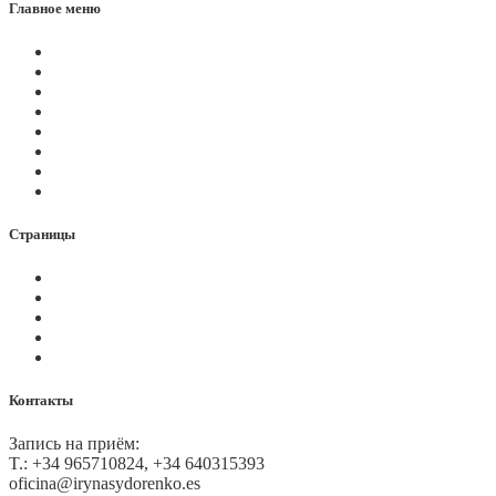
Главное меню
Магазин
Видеоконференции
Статьи
Новости
Вопросы
Услуги
О нас
Контакты
Страницы
Политика Cookies
Правила и условия
Политика GDPR
Оплата на сайте
Карта сайта
Контакты
Запись на приём:
T.: +34 965710824, +34 640315393
oficina@irynasydorenko.es