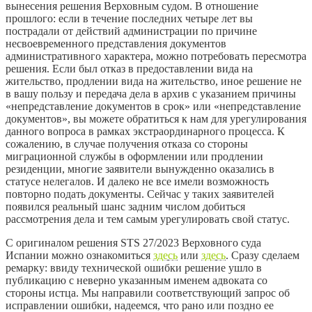
вынесения решения Верховным судом. В отношение
прошлого: если в течение последних четыре лет вы
пострадали от действий администрации по причине
несвоевременного представления документов
административного характера, можно потребовать пересмотра
решения. Если был отказ в предоставлении вида на
жительство, продлении вида на жительство, иное решение не
в вашу пользу и передача дела в архив с указанием причины
«непредставление документов в срок» или «непредставление
документов», вы можете обратиться к нам для урегулирования
данного вопроса в рамках экстраординарного процесса. К
сожалению, в случае получения отказа со стороны
миграционной службы в оформлении или продлении
резиденции, многие заявители вынужденно оказались в
статусе нелегалов. И далеко не все имели возможность
повторно подать документы. Сейчас у таких заявителей
появился реальный шанс задним числом добиться
рассмотрения дела и тем самым урегулировать свой статус.
С оригиналом решения STS 27/2023 Верховного суда
Испании можно ознакомиться
здесь
или
здесь
. Сразу сделаем
ремарку: ввиду технической ошибки решение ушло в
публикацию с неверно указанным именем адвоката со
стороны истца. Мы направили соответствующий запрос об
исправлении ошибки, надеемся, что рано или поздно ее