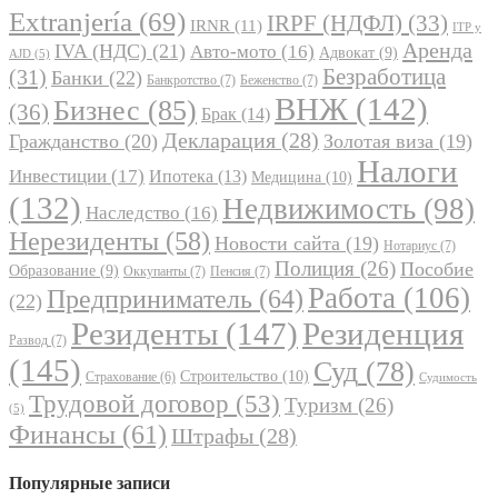
Extranjería
(69)
IRPF (НДФЛ)
(33)
IRNR
(11)
ITP y
Аренда
IVA (НДС)
(21)
Авто-мото
(16)
Адвокат
(9)
AJD
(5)
Безработица
(31)
Банки
(22)
Банкротство
(7)
Беженство
(7)
ВНЖ
(142)
Бизнес
(85)
(36)
Брак
(14)
Декларация
(28)
Гражданство
(20)
Золотая виза
(19)
Налоги
Инвестиции
(17)
Ипотека
(13)
Медицина
(10)
(132)
Недвижимость
(98)
Наследство
(16)
Нерезиденты
(58)
Новости сайта
(19)
Нотариус
(7)
Полиция
(26)
Пособие
Образование
(9)
Оккупанты
(7)
Пенсия
(7)
Работа
(106)
Предприниматель
(64)
(22)
Резиденты
(147)
Резиденция
Развод
(7)
(145)
Суд
(78)
Строительство
(10)
Страхование
(6)
Судимость
Трудовой договор
(53)
Туризм
(26)
(5)
Финансы
(61)
Штрафы
(28)
Популярные записи