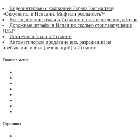
Видеоинтервью с компанией EspanaTour на тему
«Оккупанты в Испании. Миф или реальность?»
Воссоединение семьи в Испании и подтверждение доходов
Дорожные штрафы в Испании: сколько стоит нарушение
ПДД?
Ипотечный закон в Испании
Автоматическое продление виз, разрешений на
пребывание и внж (резиденций) в Испании
Главное меню
Магазин
Видеоконференции
Статьи
Новости
Вопросы
Услуги
О нас
Контакты
Страницы
Политика Cookies