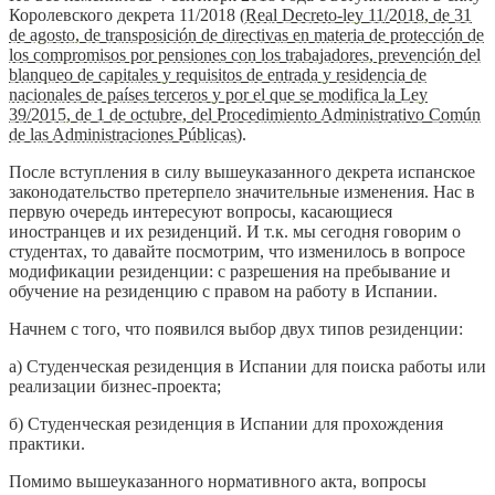
Королевского декрета 11/2018 (
Real Decreto-ley 11/2018, de 31
de agosto, de transposición de directivas en materia de protección de
los compromisos por pensiones con los trabajadores, prevención del
blanqueo de capitales y requisitos de entrada y residencia de
nacionales de países terceros y por el que se modifica la Ley
39/2015, de 1 de octubre, del Procedimiento Administrativo Común
de las Administraciones Públicas
).
После вступления в силу вышеуказанного декрета испанское
законодательство претерпело значительные изменения. Нас в
первую очередь интересуют вопросы, касающиеся
иностранцев и их резиденций. И т.к. мы сегодня говорим о
студентах, то давайте посмотрим, что изменилось в вопросе
модификации резиденции: с разрешения на пребывание и
обучение на резиденцию с правом на работу в Испании.
Начнем с того, что появился выбор двух типов резиденции:
а) Студенческая резиденция в Испании для поиска работы или
реализации бизнес-проекта;
б) Студенческая резиденция в Испании для прохождения
практики.
Помимо вышеуказанного нормативного акта, вопросы