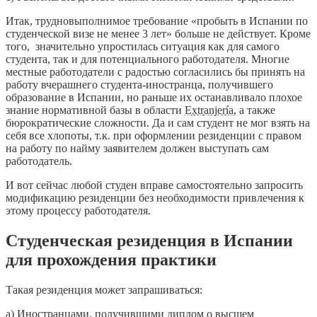
Итак, трудновыполнимое требование «пробыть в Испании по
студенческой визе не менее 3 лет» больше не действует. Кроме
того, значительно упростилась ситуация как для самого
студента, так и для потенциального работодателя. Многие
местные работодатели с радостью согласились бы принять на
работу вчерашнего студента-иностранца, получившего
образование в Испании, но раньше их останавливало плохое
знание нормативной базы в области
Extranjería
, а также
бюрократические сложности. Да и сам студент не мог взять на
себя все хлопоты, т.к. при оформлении резиденции с правом
на работу по найму заявителем должен выступать сам
работодатель.
И вот сейчас любой студен вправе самостоятельно запросить
модификацию резиденции без необходимости привлечения к
этому процессу работодателя.
Студенческая резиденция в Испании
для прохождения практики
Такая резиденция может запрашиваться:
а) Иностранцами, получившими диплом о высшем