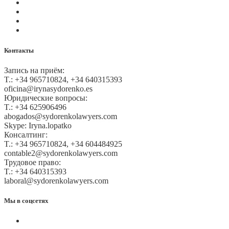
Правила и условия
Политика GDPR
Оплата на сайте
Карта сайта
Контакты
Запись на приём:
T.: +34 965710824, +34 640315393
oficina@irynasydorenko.es
Юридические вопросы:
T.: +34 625906496
abogados@sydorenkolawyers.com
Skype: Iryna.lopatko
Консалтинг:
T.: +34 965710824, +34 604484925
contable2@sydorenkolawyers.com
Трудовое право:
T.: +34 640315393
laboral@sydorenkolawyers.com
Мы в соцсетях