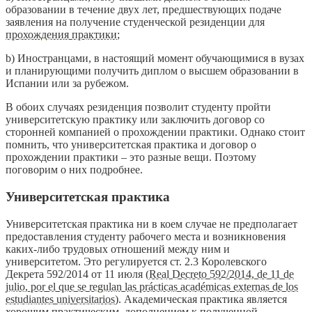
образовании в течение двух лет, предшествующих подаче
заявления на получение студенческой резиденции для
прохождения практики
;
b) Иностранцами, в настоящий момент обучающимися в вузах
и планирующими получить диплом о высшем образовании в
Испании или за рубежом.
В обоих случаях резиденция позволит студенту пройти
университетскую практику или заключить договор со
сторонней компанией о прохождении практики. Однако стоит
помнить, что университетская практика и договор о
прохождении практики – это разные вещи. Поэтому
поговорим о них подробнее.
Университетская практика
Университетская практика ни в коем случае не предполагает
предоставления студенту рабочего места и возникновения
каких-либо трудовых отношений между ним и
университетом. Это регулируется ст. 2.3 Королевского
Декрета 592/2014 от 11 июля (
Real Decreto 592/2014, de 11 de
julio, por el que se regulan las prácticas académicas externas de los
estudiantes universitarios
). Академическая практика является
хорошим практическим дополнением к полученной