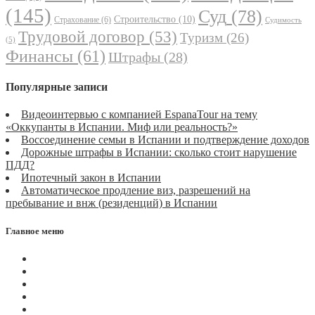
(145)
Суд
(78)
Строительство
(10)
Страхование
(6)
Судимость
Трудовой договор
(53)
Туризм
(26)
(5)
Финансы
(61)
Штрафы
(28)
Популярные записи
Видеоинтервью с компанией EspanaTour на тему
«Оккупанты в Испании. Миф или реальность?»
Воссоединение семьи в Испании и подтверждение доходов
Дорожные штрафы в Испании: сколько стоит нарушение
ПДД?
Ипотечный закон в Испании
Автоматическое продление виз, разрешений на
пребывание и внж (резиденций) в Испании
Главное меню
Магазин
Видеоконференции
Статьи
Новости
Вопросы