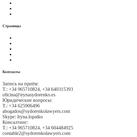
Услуги
О нас
Контакты
Страницы
Политика Cookies
Правила и условия
Политика GDPR
Оплата на сайте
Карта сайта
Контакты
Запись на приём:
T.: +34 965710824, +34 640315393
oficina@irynasydorenko.es
Юридические вопросы:
T.: +34 625906496
abogados@sydorenkolawyers.com
Skype: Iryna.lopatko
Консалтинг:
T.: +34 965710824, +34 604484925
contable2@sydorenkolawyers.com