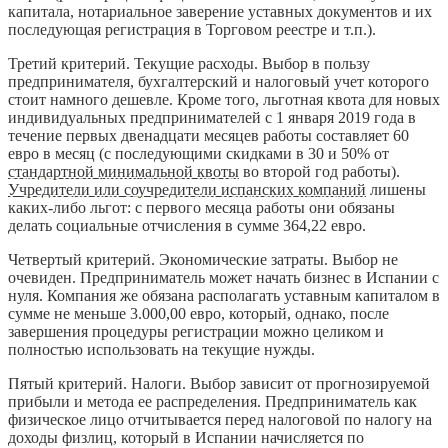
капитала, нотариальное заверение уставных документов и их
последующая регистрация в Торговом реестре и т.п.).
Третий критерий. Текущие расходы. Выбор в пользу
предпринимателя, бухгалтерский и налоговый учет которого
стоит намного дешевле. Кроме того, льготная квота для новых
индивидуальных предпринимателей с 1 января 2019 года в
течение первых двенадцати месяцев работы составляет 60
евро в месяц (с последующими скидками в 30 и 50% от
стандартной минимальной квоты
во второй год работы).
Учредители или соучредители испанских компаний
лишены
каких-либо льгот: с первого месяца работы они обязаны
делать социальные отчисления в сумме 364,22 евро.
Четвертый критерий. Экономические затраты. Выбор не
очевиден. Предприниматель может начать бизнес в Испании с
нуля. Компания же обязана располагать уставным капиталом в
сумме не меньше 3.000,00 евро, который, однако, после
завершения процедуры регистрации можно целиком и
полностью использовать на текущие нужды.
Пятый критерий. Налоги. Выбор зависит от прогнозируемой
прибыли и метода ее распределения. Предприниматель как
физическое лицо отчитывается перед налоговой по налогу на
доходы физлиц, который в Испании начисляется по