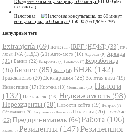
Юридическая консультация, до 60 минут
€
110.00
(без
НДС/sin IVA)
Налоговая
консультация, до 60 минут
€
150.00
(без НДС/sin IVA)
Популрные теги
Extranjería
(69)
IRPF (НДФЛ)
(33)
IRNR
(11)
ITP y
Аренда
IVA (НДС)
(21)
Авто-мото
(16)
Адвокат
(9)
AJD
(5)
Безработица
(31)
Банки
(22)
Банкротство
(7)
Беженство
(7)
ВНЖ
(142)
Бизнес
(85)
(36)
Брак
(14)
Декларация
(28)
Гражданство
(20)
Золотая виза
(19)
Налоги
Инвестиции
(17)
Ипотека
(13)
Медицина
(10)
(132)
Недвижимость
(98)
Наследство
(16)
Нерезиденты
(58)
Новости сайта
(19)
Нотариус
(7)
Полиция
(26)
Пособие
Образование
(9)
Оккупанты
(7)
Пенсия
(7)
Работа
(106)
Предприниматель
(64)
(22)
Резиденты
(147)
Резиденция
Развод
(7)