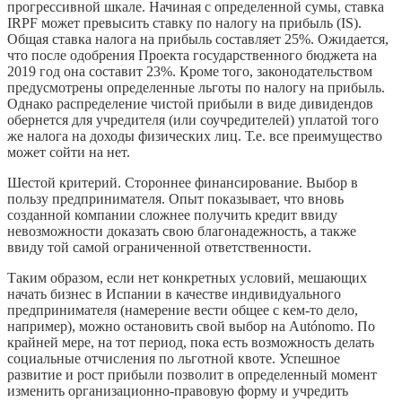
прогрессивной шкале. Начиная с определенной сумы, ставка
IRPF может превысить ставку по налогу на прибыль (IS).
Общая ставка налога на прибыль составляет 25%. Ожидается,
что после одобрения Проекта государственного бюджета на
2019 год она составит 23%. Кроме того, законодательством
предусмотрены определенные льготы по налогу на прибыль.
Однако распределение чистой прибыли в виде дивидендов
обернется для учредителя (или соучредителей) уплатой того
же налога на доходы физических лиц. Т.е. все преимущество
может сойти на нет.
Шестой критерий. Стороннее финансирование. Выбор в
пользу предпринимателя. Опыт показывает, что вновь
созданной компании сложнее получить кредит ввиду
невозможности доказать свою благонадежность, а также
ввиду той самой ограниченной ответственности.
Таким образом, если нет конкретных условий, мешающих
начать бизнес в Испании в качестве индивидуального
предпринимателя (намерение вести общее с кем-то дело,
например), можно остановить свой выбор на Autónomo. По
крайней мере, на тот период, пока есть возможность делать
социальные отчисления по льготной квоте. Успешное
развитие и рост прибыли позволит в определенный момент
изменить организационно-правовую форму и учредить