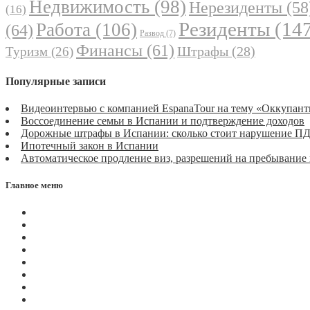
Недвижимость
(98)
Нерезиденты
(58
(16)
Резиденты
(147
Работа
(106)
(64)
Развод
(7)
Финансы
(61)
Штрафы
(28)
Туризм
(26)
Популярные записи
Видеоинтервью с компанией EspanaTour на тему «Оккупант
Воссоединение семьи в Испании и подтверждение доходов
Дорожные штрафы в Испании: сколько стоит нарушение П
Ипотечный закон в Испании
Автоматическое продление виз, разрешений на пребывание
Главное меню
Магазин
Видеоконференции
Статьи
Новости
Вопросы
Услуги
О нас
Контакты