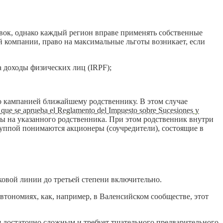
авок, однако каждый регион вправе применять собственные
й компании, право на максимальные льготы возникает, если
а доходы физических лиц (IRPF);
во кампанией ближайшему родственнику. В этом случае
 que se aprueba el Reglamento del Impuesto sobre Sucesiones y
ны на указанного родственника. При этом родственник внутри
уппой понимаются акционеры (соучредители), состоящие в
ковой линии до третьей степени включительно.
втономиях, как, например, в Валенсийском сообществе, этот
ся достаточно сложным и требует тщательного предварительного