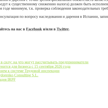
ведут к существенному снижению налога) должен быть исполнен 
ом годе минимум, т.к. проверка соблюдения законодательных тр
нсультация по вопросу наследования и дарения в Испании, запи
йтесь на нас в
Facebook
и/или в
Twitter
.
в силу: на что могут рассчитывать предприниматели
ится для бизнеса с 15 сентября 2026 года
нием к системе Трудовой инспекции
orenko Consulting S.L.
ация IRPF