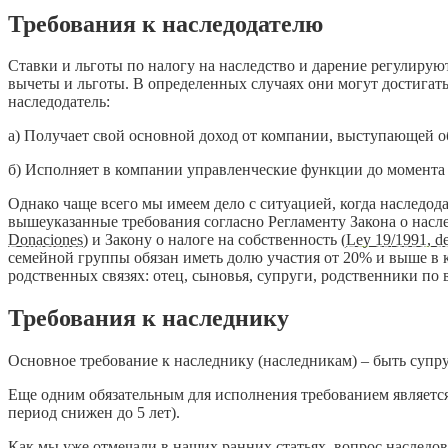
Требования к наследодателю
Ставки и льготы по налогу на наследство и дарение регулирую
вычеты и льготы. В определенных случаях они могут достигат
наследодатель:
а) Получает свой основной доход от компании, выступающей об
б) Исполняет в компании управленческие функции до момента 
Однако чаще всего мы имеем дело с ситуацией, когда наследод
вышеуказанные требования согласно Регламенту Закона о насле
Donaciones
) и Закону о налоге на собственность (
Ley 19/1991, de
семейной группы обязан иметь долю участия от 20% и выше в 
родственных связях: отец, сыновья, супруги, родственники по
Требования к наследнику
Основное требование к наследнику (наследникам) – быть супр
Еще одним обязательным для исполнения требованием является 
период снижен до 5 лет).
Как мы уже отмечали в наших ранних статьях, вопрос наследов