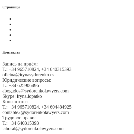
Страницы
Политика Cookies
Правила и условия
Политика GDPR
Оплата на сайте
Карта сайта
Контакты
Запись на приём:
T.: +34 965710824, +34 640315393
oficina@irynasydorenko.es
Юридические вопросы:
T.: +34 625906496
abogados@sydorenkolawyers.com
Skype: Iryna.lopatko
Консалтинг:
T.: +34 965710824, +34 604484925
contable2@sydorenkolawyers.com
Трудовое право:
T.: +34 640315393
laboral@sydorenkolawyers.com