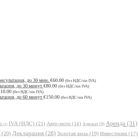
нсультация, до 30 мин.
€
60.00
(без НДС/sin IVA)
ьтация, до 30 минут
€
80.00
(без НДС/sin IVA)
110.00
(без НДС/sin IVA)
ьтация, до 60 минут
€
150.00
(без НДС/sin IVA)
Аренда
(31)
IVA (НДС)
(21)
Авто-мото
(16)
Адвокат
(9)
JD
(5)
Декларация
(28)
(20)
Золотая виза
(19)
Инвестиции
(17)