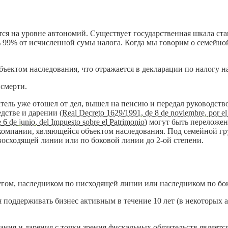
тся на уровне автономий. Существует государственная шкала ст
ь 99% от исчисленной сумы налога. Когда мы говорим о семейно
ъектом наследования, что отражается в декларации по налогу н
смерти.
атель уже отошел от дел, вышел на пенсию и передал руководст
дстве и дарении (
Real Decreto 1629/1991, de 8 de noviembre, por el
 6 de junio, del Impuesto sobre el Patrimonio
) могут быть переложе
компании, являющейся объектом наследования. Под семейной гр
 восходящей линии или по боковой линии до 2-ой степени.
угом, наследником по нисходящей линии или наследником по бо
поддерживать бизнес активным в течение 10 лет (в некоторых а
ания и дарения с точки зрения фискальных обязательств являет