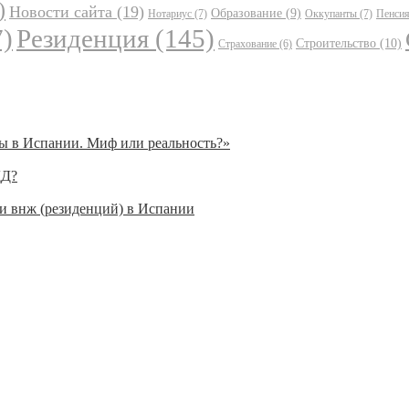
)
Новости сайта
(19)
Образование
(9)
Нотариус
(7)
Оккупанты
(7)
Пенси
)
Резиденция
(145)
Строительство
(10)
Страхование
(6)
ы в Испании. Миф или реальность?»
ДД?
 и внж (резиденций) в Испании