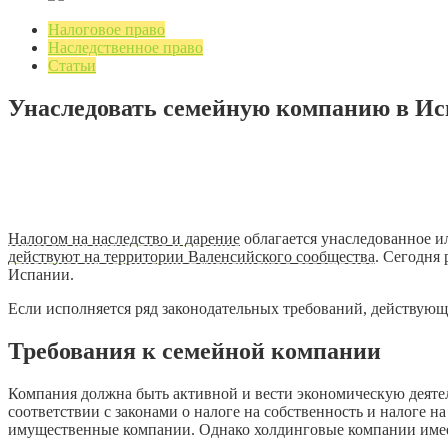
Налоговое право
Наследственное право
Статьи
Унаследовать семейную компанию в И
18.10.2019
1 мин. на чтение
Добавить комментарий
6721 просмотров
Налогом на наследство и дарение
облагается унаследованное и
действуют на территории Валенсийского сообщества
. Сегодня
Испании.
Если исполняется ряд законодательных требований, действующ
Требования к семейной компании
Компания должна быть активной и вести экономическую деятел
соответствии с законами о налоге на собственность и налоге 
имущественные компании. Однако холдинговые компании имее