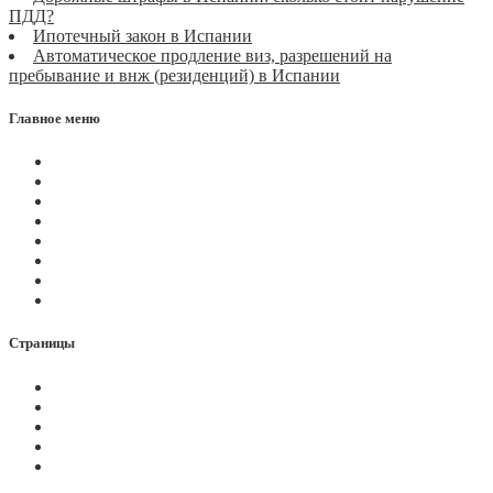
ПДД?
Ипотечный закон в Испании
Автоматическое продление виз, разрешений на
пребывание и внж (резиденций) в Испании
Главное меню
Магазин
Видеоконференции
Статьи
Новости
Вопросы
Услуги
О нас
Контакты
Страницы
Политика Cookies
Правила и условия
Политика GDPR
Оплата на сайте
Карта сайта