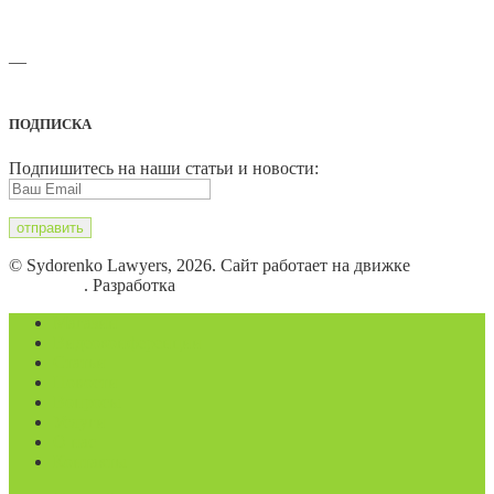
—
Адреса офисов и карты проезда
ПОДПИСКА
Подпишитесь на наши статьи и новости:
© Sydorenko Lawyers, 2026. Сайт работает на движке
WordPress
. Разработка
Eugene B.
Магазин
Видеоконференции
Статьи
Новости
Вопросы
Услуги
О нас
Контакты