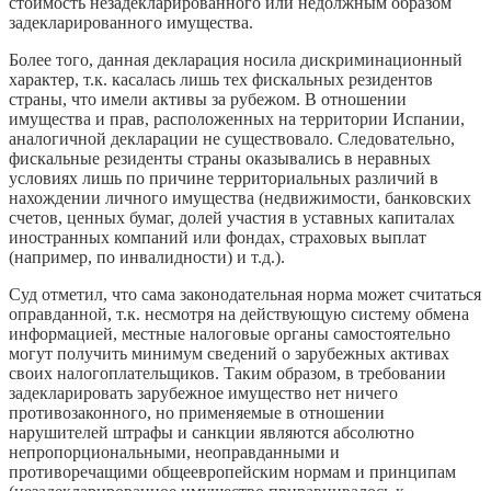
стоимость незадекларированного или недолжным образом
задекларированного имущества.
Более того, данная декларация носила дискриминационный
характер, т.к. касалась лишь тех фискальных резидентов
страны, что имели активы за рубежом. В отношении
имущества и прав, расположенных на территории Испании,
аналогичной декларации не существовало. Следовательно,
фискальные резиденты страны оказывались в неравных
условиях лишь по причине территориальных различий в
нахождении личного имущества (недвижимости, банковских
счетов, ценных бумаг, долей участия в уставных капиталах
иностранных компаний или фондах, страховых выплат
(например, по инвалидности) и т.д.).
Суд отметил, что сама законодательная норма может считаться
оправданной, т.к. несмотря на действующую систему обмена
информацией, местные налоговые органы самостоятельно
могут получить минимум сведений о зарубежных активах
своих налогоплательщиков. Таким образом, в требовании
задекларировать зарубежное имущество нет ничего
противозаконного, но применяемые в отношении
нарушителей штрафы и санкции являются абсолютно
непропорциональными, неоправданными и
противоречащими общеевропейским нормам и принципам