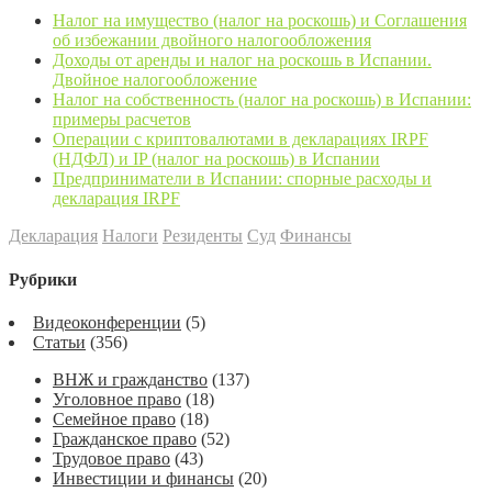
Налог на имущество (налог на роскошь) и Соглашения
об избежании двойного налогообложения
Доходы от аренды и налог на роскошь в Испании.
Двойное налогообложение
Налог на собственность (налог на роскошь) в Испании:
примеры расчетов
Операции с криптовалютами в декларациях IRPF
(НДФЛ) и IP (налог на роскошь) в Испании
Предприниматели в Испании: спорные расходы и
декларация IRPF
Декларация
Налоги
Резиденты
Суд
Финансы
Рубрики
Видеоконференции
(5)
Статьи
(356)
ВНЖ и гражданство
(137)
Уголовное право
(18)
Семейное право
(18)
Гражданское право
(52)
Трудовое право
(43)
Инвестиции и финансы
(20)