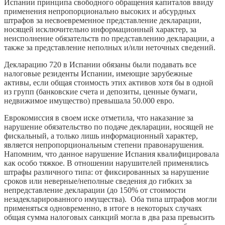
Испании принципа свободного обращения капиталов ввиду
применения непропорционально высоких и абсурдных
штрафов за несвоевременное представление декларации,
носящей исключительно информационный характер, за
неисполнение обязательств по представлению декларации, а
также за представление неполных и/или неточных сведений.
Декларацию 720 в Испании обязаны были подавать все
налоговые резиденты Испании, имеющие зарубежные
активы, если общая стоимость этих активов хотя бы в одной
из групп (банковские счета и депозиты, ценные бумаги,
недвижимое имущество) превышала 50.000 евро.
Еврокомиссия в своем иске отметила, что наказание за
нарушение обязательство по подаче декларации, носящей не
фискальный, а только лишь информационный характер,
является непропорциональным степени правонарушения.
Напомним, что данное нарушение Испания квалифицировала
как особо тяжкое. В отношении нарушителей применялись
штрафы различного типа: от фиксированных за нарушение
сроков или неверные/неполные сведения до гибких за
непредставление декларации (до 150% от стоимости
незадекларированного имущества). Оба типа штрафов могли
применяться одновременно, в итоге в некоторых случаях
общая сумма налоговых санкций могла в два раза превысить