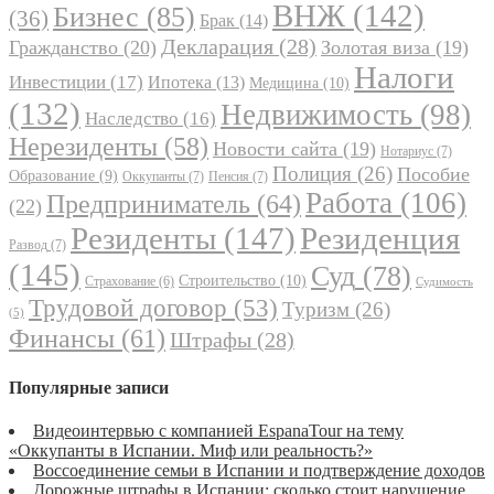
ВНЖ
(142)
Бизнес
(85)
(36)
Брак
(14)
Декларация
(28)
Гражданство
(20)
Золотая виза
(19)
Налоги
Инвестиции
(17)
Ипотека
(13)
Медицина
(10)
(132)
Недвижимость
(98)
Наследство
(16)
Нерезиденты
(58)
Новости сайта
(19)
Нотариус
(7)
Полиция
(26)
Пособие
Образование
(9)
Оккупанты
(7)
Пенсия
(7)
Работа
(106)
Предприниматель
(64)
(22)
Резиденты
(147)
Резиденция
Развод
(7)
(145)
Суд
(78)
Строительство
(10)
Страхование
(6)
Судимость
Трудовой договор
(53)
Туризм
(26)
(5)
Финансы
(61)
Штрафы
(28)
Популярные записи
Видеоинтервью с компанией EspanaTour на тему
«Оккупанты в Испании. Миф или реальность?»
Воссоединение семьи в Испании и подтверждение доходов
Дорожные штрафы в Испании: сколько стоит нарушение