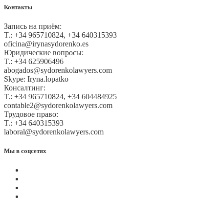
Контакты
Запись на приём:
T.: +34 965710824, +34 640315393
oficina@irynasydorenko.es
Юридические вопросы:
T.: +34 625906496
abogados@sydorenkolawyers.com
Skype: Iryna.lopatko
Консалтинг:
T.: +34 965710824, +34 604484925
contable2@sydorenkolawyers.com
Трудовое право:
T.: +34 640315393
laboral@sydorenkolawyers.com
Мы в соцсетях