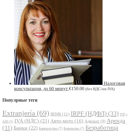
Налоговая
консультация, до 60 минут
€
150.00
(без НДС/sin IVA)
Популрные теги
Extranjería
(69)
IRPF (НДФЛ)
(33)
IRNR
(11)
ITP y
Аренда
IVA (НДС)
(21)
Авто-мото
(16)
Адвокат
(9)
AJD
(5)
Безработица
(31)
Банки
(22)
Банкротство
(7)
Беженство
(7)