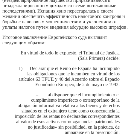
(незадекларированное имущество приравнивалось к
незадекларированным доходам со всеми вытекающими
последствиями). Испания явно перестаралась в своем
желании обеспечить эффективность налогового контроля и
борьбы с налоговым мошенничеством и уклонением от
уплаты налогов путем введения абсурдно высоких штрафов.
Итоговое заключение Европейского суда выглядит
следующим образом:
En virtud de todo lo expuesto, el Tribunal de Justicia
(Sala Primera) decide:
1) Declarar que el Reino de España ha incumplido
las obligaciones que le incumben en virtud de los
artículos 63 TFUE y 40 del Acuerdo sobre el Espacio
Económico Europeo, de 2 de mayo de 1992:
– al disponer que el incumplimiento o el
cumplimiento imperfecto o extemporáneo de la
obligación informativa relativa a los bienes y derechos
situados en el extranjero tiene como consecuencia la
imposición de las rentas no declaradas correspondientes
al valor de esos activos como «ganancias patrimoniales
no justificadas» sin posibilidad, en la práctica, de
ampararse en la prescripción;