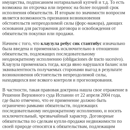
имущества, подписанием нотариальной купчей и т.д. То есть
возможна ли отсрочка или перенос на более поздний срок
исполнения обязательств. И вторым по значимости вопросом
является возможность признания возникновения
обстоятельств непреодолимой силы (форс-мажора), дающих
основания для расторжения договора и освобождения от
обязательств покупки или продажи.
Начнем с того, что
клаузула ребус сик стантибус
изначально
была введена и применялась исключительно в отношении
обязательств, подлежащих последовательному
неоднократному исполнению (obligaciones de tracto sucesivo).
Клаузула применялась тогда, когда явно нарушался баланс или
эквивалентность получаемых сторонами выгод в результате
возникновения обстоятельств непреодолимой силы,
находящихся вне всякого контроля и прогнозирования.
В частности, такая правовая доктрина нашла свое отражение в
Решении Верховного суда Испании от 22 апреля 2004 года,
где было отмечено, что ее применение должно быть
ограничено рамками обязательств, подлежащих
последовательному неоднократному исполнению, и носить
исключительный, чрезвычайный характер. Договорные
обязательства по сделкам купли-продажи недвижимости по
своей природе относятся к обязательствам, подлежащим