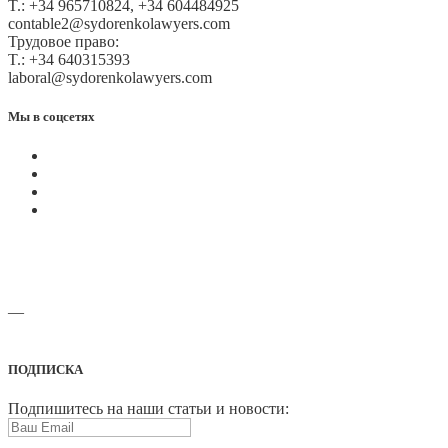
T.: +34 965710824, +34 604484925
contable2@sydorenkolawyers.com
Трудовое право:
T.: +34 640315393
laboral@sydorenkolawyers.com
Мы в соцсетях
—
Адреса офисов и карты проезда
ПОДПИСКА
Подпишитесь на наши статьи и новости: