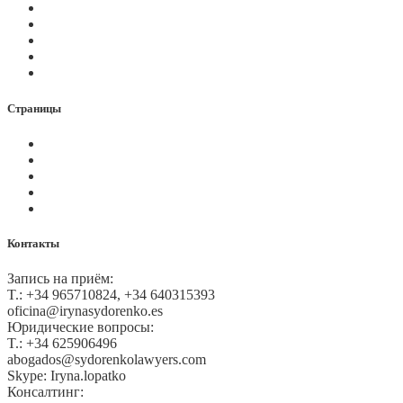
Новости
Вопросы
Услуги
О нас
Контакты
Страницы
Политика Cookies
Правила и условия
Политика GDPR
Оплата на сайте
Карта сайта
Контакты
Запись на приём:
T.: +34 965710824, +34 640315393
oficina@irynasydorenko.es
Юридические вопросы:
T.: +34 625906496
abogados@sydorenkolawyers.com
Skype: Iryna.lopatko
Консалтинг: