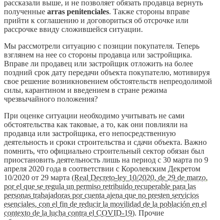
рассказали выше, и не позволяет обязать продавца вернуть
полученные
arras penitenciales
. Также стороны вправе
прийти к соглашению и договориться об отсрочке или
рассрочке ввиду сложившейся ситуации.
Мы рассмотрели ситуацию с позиции покупателя. Теперь
взглянем на нее со стороны продавца или застройщика.
Вправе ли продавец или застройщик отложить на более
поздний срок дату передачи объекта покупателю, мотивируя
свое решение возникновением обстоятельств непреодолимой
силы, карантином и введением в стране режима
чрезвычайного положения?
При оценке ситуации необходимо учитывать не сами
обстоятельства как таковые, а то, как они повлияли на
продавца или застройщика, его непосредственную
деятельность и сроки строительства и сдачи объекта. Важно
помнить, что официально строительный сектор обязан был
приостановить деятельность лишь на период с 30 марта по 9
апреля 2020 года в соответствии с Королевским Декретом
10/2020 от 29 марта (
Real Decreto-ley 10/2020, de 29 de marzo,
por el que se regula un permiso retribuido recuperable para las
personas trabajadoras por cuenta ajena que no presten servicios
esenciales, con el fin de reducir la movilidad de la población en el
contexto de la lucha contra el COVID-19
). Прочие