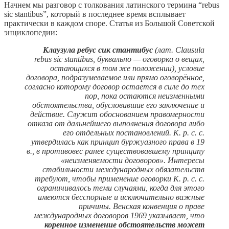
Начнем мы разговор с толкования латинского термина “rebus
sic stantibus”, который в последнее время всплывает
практически в каждом споре. Статья из Большой Советской
энциклопедии:
Клаузула ребус сик стантибус
(лат. Clausula
rebus sic stantibus, буквально — оговорка о вещах,
остающихся в том же положении), условие
договора, подразумеваемое или прямо оговорённое,
согласно которому договор остается в силе до тех
пор, пока остаются неизменными
обстоятельства, обусловившие его заключение и
действие. Служит обоснованием правомерности
отказа от дальнейшего выполнения договора либо
его отдельных постановлений. К. р. с. с.
утвердилась как принцип буржуазного права в 19
в., в противовес ранее существовавшему принципу
«неизменяемости договоров». Интересы
стабильности международных обязательств
требуют, чтобы применение оговорки К. р. с. с.
ограничивалось теми случаями, когда для этого
имеются бесспорные и исключительно важные
причины. Венская конвенция о праве
международных договоров 1969 указывает, что
коренное изменение обстоятельств может