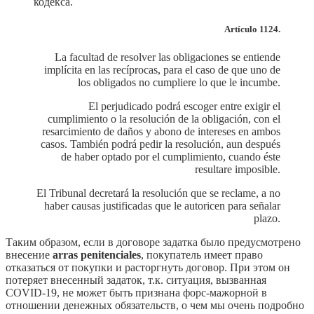
кодекса.
Artículo 1124.
La facultad de resolver las obligaciones se entiende
implícita en las recíprocas, para el caso de que uno de
los obligados no cumpliere lo que le incumbe.
El perjudicado podrá escoger entre exigir el
cumplimiento o la resolución de la obligación, con el
resarcimiento de daños y abono de intereses en ambos
casos. También podrá pedir la resolución, aun después
de haber optado por el cumplimiento, cuando éste
resultare imposible.
El Tribunal decretará la resolución que se reclame, a no
haber causas justificadas que le autoricen para señalar
plazo.
Таким образом, если в договоре задатка было предусмотрено
внесение
arras penitenciales
, покупатель имеет право
отказаться от покупки и расторгнуть договор. При этом он
потеряет внесенный задаток, т.к. ситуация, вызванная
COVID-19, не может быть признана форс-мажорной в
отношении денежных обязательств, о чем мы очень подробно