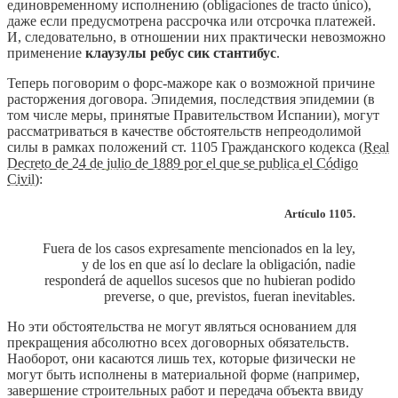
единовременному исполнению (obligaciones de tracto único),
даже если предусмотрена рассрочка или отсрочка платежей.
И, следовательно, в отношении них практически невозможно
применение
клаузулы ребус сик стантибус
.
Теперь поговорим о форс-мажоре как о возможной причине
расторжения договора. Эпидемия, последствия эпидемии (в
том числе меры, принятые Правительством Испании), могут
рассматриваться в качестве обстоятельств непреодолимой
силы в рамках положений ст. 1105 Гражданского кодекса (
Real
Decreto de 24 de julio de 1889 por el que se publica el Código
Civil
):
Artículo 1105.
Fuera de los casos expresamente mencionados en la ley,
y de los en que así lo declare la obligación, nadie
responderá de aquellos sucesos que no hubieran podido
preverse, o que, previstos, fueran inevitables.
Но эти обстоятельства не могут являться основанием для
прекращения абсолютно всех договорных обязательств.
Наоборот, они касаются лишь тех, которые физически не
могут быть исполнены в материальной форме (например,
завершение строительных работ и передача объекта ввиду