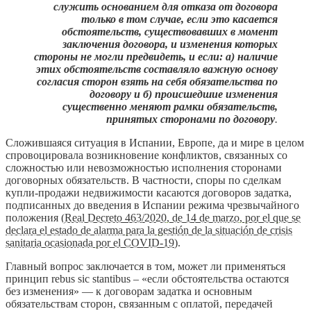
служить основанием для отказа от договора
только в том случае, если это касается
обстоятельств, существовавших в момент
заключения договора, и изменения которых
стороны не могли предвидеть, и если: а) наличие
этих обстоятельств составляло важную основу
согласия сторон взять на себя обязательства по
договору и б) происшедшие изменения
существенно меняют рамки обязательств,
принятых сторонами по договору
.
Сложившаяся ситуация в Испании, Европе, да и мире в целом
спровоцировала возникновение конфликтов, связанных со
сложностью или невозможностью исполнения сторонами
договорных обязательств. В частности, споры по сделкам
купли-продажи недвижимости касаются договоров задатка,
подписанных до введения в Испании режима чрезвычайного
положения (
Real Decreto 463/2020, de 14 de marzo, por el que se
declara el estado de alarma para la gestión de la situación de crisis
sanitaria ocasionada por el COVID-19
).
Главный вопрос заключается в том, может ли применяться
принцип rebus sic stantibus – «если обстоятельства остаются
без изменения» — к договорам задатка и основным
обязательствам сторон, связанным с оплатой, передачей