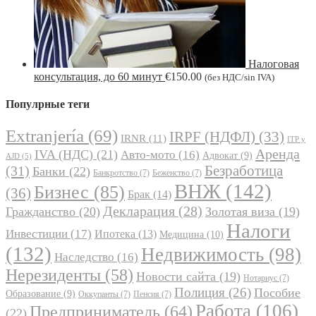
Налоговая
консультация, до 60 минут
€
150.00
(без НДС/sin IVA)
Популрные теги
Extranjería
(69)
IRPF (НДФЛ)
(33)
IRNR
(11)
ITP y
Аренда
IVA (НДС)
(21)
Авто-мото
(16)
Адвокат
(9)
AJD
(5)
Безработица
(31)
Банки
(22)
Банкротство
(7)
Беженство
(7)
ВНЖ
(142)
Бизнес
(85)
(36)
Брак
(14)
Декларация
(28)
Гражданство
(20)
Золотая виза
(19)
Налоги
Инвестиции
(17)
Ипотека
(13)
Медицина
(10)
(132)
Недвижимость
(98)
Наследство
(16)
Нерезиденты
(58)
Новости сайта
(19)
Нотариус
(7)
Полиция
(26)
Пособие
Образование
(9)
Оккупанты
(7)
Пенсия
(7)
Работа
(106)
Предприниматель
(64)
(22)