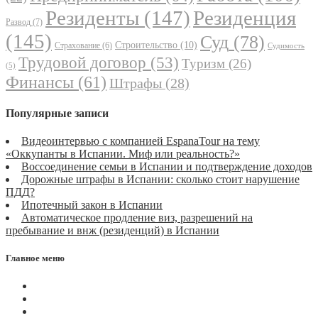
Резиденты
(147)
Резиденция
Развод
(7)
(145)
Суд
(78)
Строительство
(10)
Страхование
(6)
Судимость
Трудовой договор
(53)
Туризм
(26)
(5)
Финансы
(61)
Штрафы
(28)
Популярные записи
Видеоинтервью с компанией EspanaTour на тему
«Оккупанты в Испании. Миф или реальность?»
Воссоединение семьи в Испании и подтверждение доходов
Дорожные штрафы в Испании: сколько стоит нарушение
ПДД?
Ипотечный закон в Испании
Автоматическое продление виз, разрешений на
пребывание и внж (резиденций) в Испании
Главное меню
Магазин
Видеоконференции
Статьи