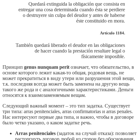
Quedará extinguida la obligación que consista en
entregar una cosa determinada cuando ésta se perdiere
o destruyere sin culpa del deudor y antes de haberse
éste constituido en mora.
Artículo 1184.
También quedará liberado el deudor en las obligaciones
de hacer cuando la prestación resultare legal o
físicamente imposible.
Принцип
genus nunquam perit
означает, что обязательство, в
основе которого лежит какая-то общая, родовая вещь, не
может прекратиться в виду утери или разрушения этой вещи,
т.к. последняя всегда может быть заменена на другую вещь
такого же рода и с аналогичными характеристиками. Деньги
относятся к взаимозаменяемым вещам.
Следующий важный момент – это тип задатка. Существует
три типа: arras penitenciales, arras confirmatorias и arras penales.
Нас интересуют первые два типа, и важно, чтобы в договоре
было четко указано, о каком задатке речь.
Arras penitenciales
(задаток на случай отказа): позволяет
расторгнуть договор любой из сторон без обоснования