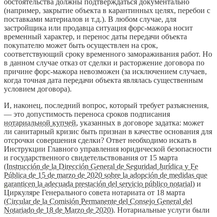
обстоятельства должны подтверждаться документально
(например, закрытие объекта в карантинных целях, перебои с
поставками материалов и т.д.). В любом случае, для
застройщика или продавца ситуация форс-мажора носит
временный характер, и перенос даты передачи объекта
покупателю может быть осуществлен на срок,
соответствующий сроку временного замораживания работ. Но
в данном случае отказ от сделки и расторжение договора по
причине форс-мажора невозможен (за исключением случаев,
когда точная дата передачи объекта являлась существенным
условием договора).
И, наконец, последний вопрос, который требует разъяснения,
— это допустимость переноса сроков подписания
нотариальной купчей
, указанных в договоре задатка: может
ли санитарный кризис быть признан в качестве основания для
отсрочки совершения сделки? Ответ необходимо искать в
Инструкции Главного управления юридической безопасности
и государственного свидетельствования от 15 марта
(
Instrucción de la Dirección General de Seguridad Jurídica y Fe
Pública de 15 de marzo de 2020 sobre la adopción de medidas que
garanticen la adecuada prestación del servicio público notarial
) и
Циркуляре Генерального совета нотариата от 18 марта
(
Circular de la Comisión Permanente del Consejo General del
Notariado de 18 de Marzo de 2020
). Нотариальные услуги были