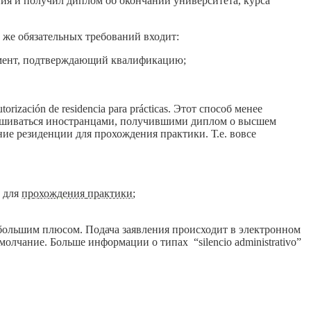
ния и получил диплом об окончании университета, курса
 же обязательных требований входит:
умент, подтверждающий квалификацию;
ación de residencia para prácticas. Этот способ менее
прашиваться иностранцами, получившими диплом о высшем
ние резиденции для прохождения практики. Т.е. вовсе
и для
прохождения практики
;
 большим плюсом. Подача заявления происходит в электронном
олчание. Больше информации о типах “silencio administrativo”