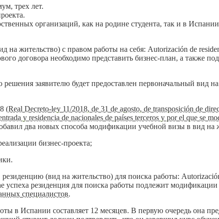
ум, трех лет.
роекта.
ственных организаций, как на родине студента, так и в Испании
 жительство) с правом работы на себя: Autorización de residencia
вого договора необходимо представить бизнес-план, а также под
о решения заявителю будет предоставлен первоначальный вид н
8 (
Real Decreto-ley 11/2018, de 31 de agosto, de transposición de dire
 entrada y residencia de nacionales de países terceros y por el que se m
добавил два новых способа модификации учебной визы в вид на ж
реализации бизнес-проекта;
ики.
зиденцию (вид на жительство) для поиска работы: Autorización d
учае успеха резиденция для поиска работы подлежит модификации
анных специалистов
.
оты в Испании составляет 12 месяцев. В первую очередь она пр