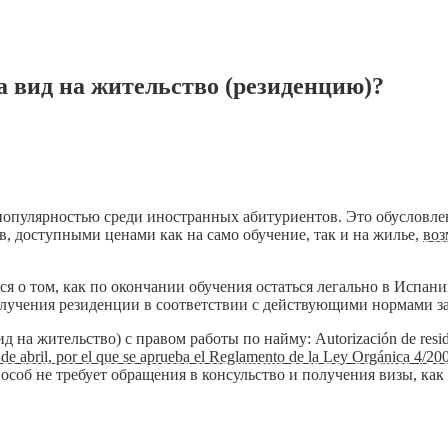
а вид на жительство (резиденцию)?
популярностью среди иностранных абитуриентов. Это обусловл
, доступными ценами как на само обучение, так и на жилье,
воз
о том, как по окончании обучения остаться легально в Испании
получения резиденции в соответствии с действующими нормами за
 жительство) с правом работы по найму: Autorización de residenc
e abril, por el que se aprueba el Reglamento de la Ley Orgánica 4/2000
пособ не требует обращения в консульство и получения визы, как