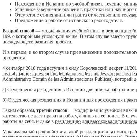
Нахождение в Испании по учебной визе в течение, миним
Успешное завершение обучения, практики или научного п
Отсутствие стипендии или гранта от частных или государ
Предложение о работе от испанского работодателя.
Второй способ
— модификация учебной визы в резиденцию (вид на
199, о которой мы упомянули выше. В этом случае вместо трудо
последующего развития проекта.
И в первом, и во втором случае при вынесении положительног
продления.
4 сентября 2018 года вступил в силу Королевский декрет 11/201
los trabajadores, prevención del blanqueo de capitales y requisitos de
Administrativo Común de las Administraciones Públicas
), который 
а) Студенческая резиденция в Испании для поиска работы или 
б) Студенческая резиденция в Испании для прохождения практ
Таким образом,
третий способ
— модификация учебной визы в ре
жительство не дает права на работу, а лишь на ее поиск. В сл
работы на себя, и даже в
резиденцию для высококвалифициров
Максимальный срок действия такой резиденции для поиска раб