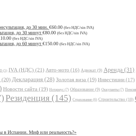
нсультация, до 30 мин.
€
60.00
(без НДС/sin IVA)
ьтация, до 30 минут
€
80.00
(без НДС/sin IVA)
110.00
(без НДС/sin IVA)
ьтация, до 60 минут
€
150.00
(без НДС/sin IVA)
Аренда
(31)
IVA (НДС)
(21)
Авто-мото
(16)
Адвокат
(9)
JD
(5)
Декларация
(28)
(20)
Золотая виза
(19)
Инвестиции
(17)
)
Новости сайта
(19)
Образование
(9)
Нотариус
(7)
Оккупанты
(7)
Пенси
)
Резиденция
(145)
Строительство
(10)
Страхование
(6)
ы в Испании. Миф или реальность?»