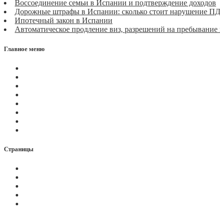
Воссоединение семьи в Испании и подтверждение доходов
Дорожные штрафы в Испании: сколько стоит нарушение П
Ипотечный закон в Испании
Автоматическое продление виз, разрешений на пребывание
Главное меню
Магазин
Видеоконференции
Статьи
Новости
Вопросы
Услуги
О нас
Контакты
Страницы
Политика Cookies
Правила и условия
Политика GDPR
Оплата на сайте
Карта сайта