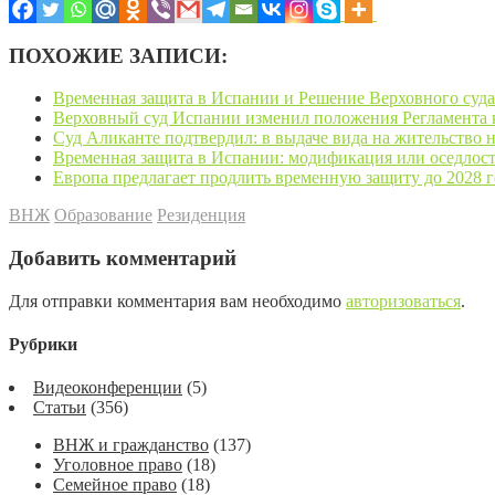
ПОХОЖИЕ ЗАПИСИ:
Временная защита в Испании и Решение Верховного суда 
Верховный суд Испании изменил положения Регламента к
Суд Аликанте подтвердил: в выдаче вида на жительство не
Временная защита в Испании: модификация или оседлост
Европа предлагает продлить временную защиту до 2028 г
ВНЖ
Образование
Резиденция
Добавить комментарий
Для отправки комментария вам необходимо
авторизоваться
.
Рубрики
Видеоконференции
(5)
Статьи
(356)
ВНЖ и гражданство
(137)
Уголовное право
(18)
Семейное право
(18)