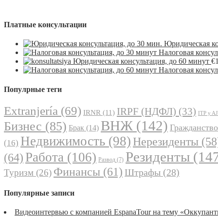
Платные консультации
Юридическая ко
Налоговая консул
Юридическая консультация, до 60 минут
€
Налоговая консул
Популрные теги
Extranjería
(69)
IRPF (НДФЛ)
(33)
IRNR
(11)
ITP y A
ВНЖ
(142)
Бизнес
(85)
Гражданство
Брак
(14)
Недвижимость
(98)
Нерезиденты
(58
(16)
Резиденты
(147
Работа
(106)
(64)
Развод
(7)
Финансы
(61)
Штрафы
(28)
Туризм
(26)
Популярные записи
Видеоинтервью с компанией EspanaTour на тему «Оккупант