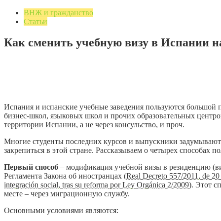
ВНЖ и гражданство
Статьи
Как сменить учебную визу в Испании н
17.05.2021
1 мин. на чтение
Добавить комментарий
5188 просмотров
Испания и испанские учебные заведения пользуются большой 
бизнес-школ, языковых школ и прочих образовательных центров
территории Испании
, а не через консульство, и проч.
Многие студенты последних курсов и выпускники задумываются 
закрепиться в этой стране. Рассказываем о четырех способах 
Первый способ
– модификация учебной визы в резиденцию (вид на
Регламента Закона об иностранцах (
Real Decreto 557/2011, de 20 d
integración social, tras su reforma por Ley Orgánica 2/2009
). Этот с
месте – через миграционную службу.
Основными условиями являются: