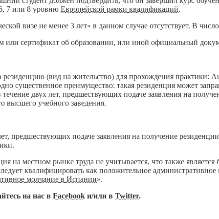
рашний студент должен подтвердить, что он завершил курс обуче
6, 7 или 8 уровню
Европейской рамки квалификаций
.
кой визе не менее 3 лет» в данном случае отсутствует. В число
лом или сертификат об образовании, или иной официальный док
зиденцию (вид на жительство) для прохождения практики: Autoriz
т одно существенное преимущество: такая резиденция может за
в течение двух лет, предшествующих подаче заявления на получе
о высшего учебного заведения.
лет, предшествующих подаче заявления на получение резиденци
ики.
я на местном рынке труда не учитывается, что также является
 следует квалифицировать как положительное административное м
тративное молчание в Испании
».
йтесь на нас в
Facebook
и/или в
Twitter
.