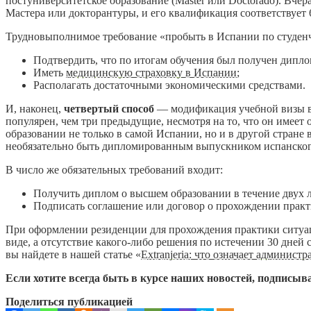
постуниверситетское образование (Máster или Doctorado). Вче
Мастера или докторантуры, и его квалификация соответствует 
Трудновыполнимое требование «пробыть в Испании по студенчес
Подтвердить, что по итогам обучения был получен дип
Иметь
медицинскую страховку в Испании
;
Располагать достаточными экономическими средствами.
И, наконец,
четвертый способ
— модификация учебной визы в ре
популярен, чем три предыдущие, несмотря на то, что он имее
образовании не только в самой Испании, но и в другой стране 
необязательно быть дипломированным выпускником испанског
В число же обязательных требований входит:
Получить диплом о высшем образовании в течение двух 
Подписать соглашение или договор о прохождении практ
При оформлении резиденции для прохождения практики ситуаци
виде, а отсутствие какого-либо решения по истечении 30 дней
вы найдете в нашей статье «
Extranjeria: что означает админис
Если хотите всегда быть в курсе наших новостей, подписыва
Поделиться публикацией