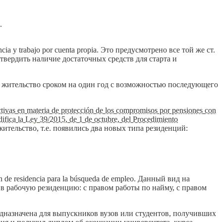
.
 y trabajo por cuenta propia. Это предусмотрено все той же ст.
твердить наличие достаточных средств для старта и
а жительство сроком на один год с возможностью последующего
ctivas en materia de protección de los compromisos por pensiones con
odifica la Ley 39/2015, de 1 de octubre, del Procedimiento
ительство, т.е. появились два новых типа резиденций:
e residencia para la búsqueda de empleo. Данный вид на
 в рабочую резиденцию: с правом работы по найму, с правом
едназначена для выпускников вузов или студентов, получивших