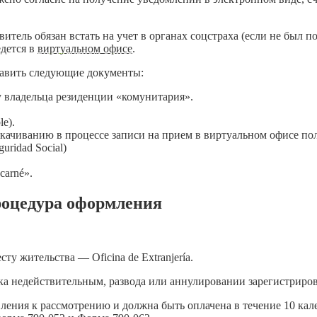
тель обязан встать на учет в органах соцстраха (если не был пос
едется в
виртуальном офисе
.
тавить следующие документы:
 владельца резиденции «комунитария».
e).
качиванию в процессе записи на прием в виртуальном офисе по
uridad Social)
carné».
процедура оформления
у жительства — Oficina de Extranjería.
ака недействительным, развода или аннулировании зарегистриро
ления к рассмотрению и должна быть оплачена в течение 10 кал