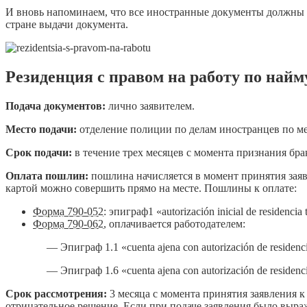
И вновь напоминаем, что все иностранные документы должны 
стране выдачи документа.
Резиденция с правом на работу по най
Подача документов:
лично заявителем.
Место подачи:
отделение полиции по делам иностранцев по м
Срок подачи:
в течение трех месяцев с момента признания бр
Оплата пошлин:
пошлина начисляется в момент принятия заяв
картой можно совершить прямо на месте. Пошлины к оплате:
Форма 790-052
: эпиграф1 «autorización inicial de residencia
Форма 790-062
, оплачивается работодателем:
— Эпиграф 1.1 «cuenta ajena con autorización de resi
— Эпиграф 1.6 «cuenta ajena con autorización de resi
Срок рассмотрения:
3 месяца с момента принятия заявления к
отрицательное решение. Если при подаче заявления было выраж