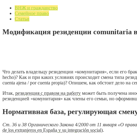
ВНЖ и гражданство
Семейное право
Статьи
Модификация резиденции comunitaria в
12.12.2017
2 мин. на чтение
Добавить комментарий
4956 просмотров
Что делать владельцу резиденции «комунитария», если его бра
hecho)? Как и при каких условиях происходит смена типа резиде
cuenta ajena / por cuenta propia)? Опишем, как обстоит дело н
Итак,
резиденция с правом на работу
может быть получена ино
резиденцией «комунитария» как члены его семьи, но оформивш
Нормативная база, регулирующая смену
Ст. 36 и 38 Органического Закона 4/2000 от 11 января «О прав
de los extranjeros en España y su integración social
).