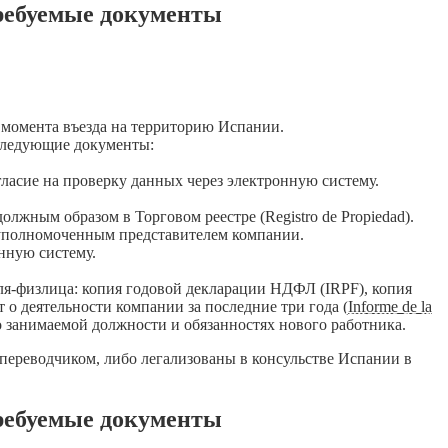
 требуемые документы
о момента въезда на территорию Испании.
 следующие документы:
огласие на проверку данных через электронную систему.
олжным образом в Торговом реестре (Registro de Propiedad).
 уполномоченным представителем компании.
нную систему.
я-физлица: копия годовой декларации НДФЛ (IRPF), копия
 о деятельности компании за последние три года (
Informe de la
о занимаемой должности и обязанностях нового работника.
ереводчиком, либо легализованы в консульстве Испании в
 требуемые документы