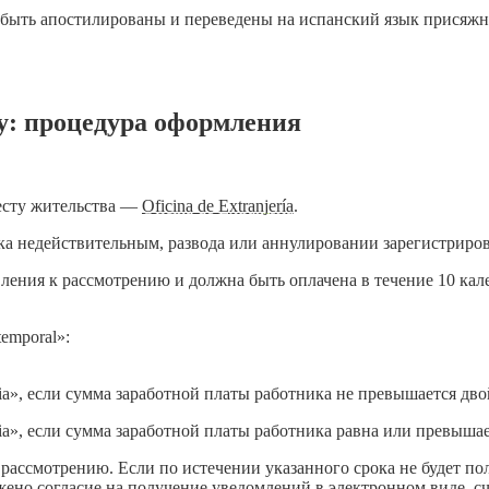
быть апостилированы и переведены на испанский язык присяжн
му: процедура оформления
есту жительства —
Oficina de Extranjería
.
ака недействительным, развода или аннулировании зарегистриро
ления к рассмотрению и должна быть оплачена в течение 10 кал
 temporal»:
dencia», если сумма заработной платы работника не превышается 
dencia», если сумма заработной платы работника равна или прев
 рассмотрению. Если по истечении указанного срока не будет по
ено согласие на получение уведомлений в электронном виде, сч