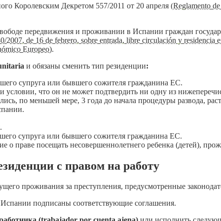
ого Королевским Декретом 557/2011 от 20 апреля (
Reglamento de 
, свободе передвижения и проживании в Испании граждан госуда
0/2007, de 16 de febrero, sobre entrada, libre circulación y residenci
onómico Europeo
).
nitaria
и обязаны сменить тип резиденции
:
шего супруга или бывшего сожителя гражданина ЕС.
 условии, что он не может подтвердить ни одну из нижеперечи
лись, по меньшей мере, 3 года до начала процедуры развода, ра
спании.
.
вшего супруга или бывшего сожителя гражданина ЕС.
ие о праве посещать несовершеннолетнего ребенка (детей), пр
езиденции с правом на работу
дущего проживания за преступления, предусмотренные законода
 у Испании подписаны соответствующие соглашения.
работника (trabajador por cuenta ajena)
или исполнить следующ