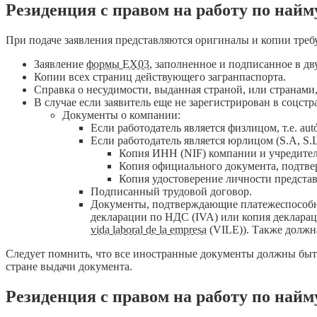
Резиденция с правом на работу по найму 
При подаче заявления представляются оригиналы и копии тре
Заявление
формы EX03
, заполненное и подписанное в дв
Копии всех страниц действующего загранпаспорта.
Справка о несудимости, выданная страной, или странами,
В случае если заявитель еще не зарегистрирован в соцс
Документы о компании:
Если работодатель является физлицом, т.е. au
Если работодатель является юрлицом (S.A, S.L.,
Копия ИНН (NIF) компании и учредительн
Копия официального документа, подтве
Копия удостоверение личности представ
Подписанный трудовой договор.
Документы, подтверждающие платежеспособно
декларации по НДС (IVA) или копия деклараци
vida laboral de la empresa
(VILE)). Также должн
Следует помнить, что все иностранные документы должны быт
стране выдачи документа.
Резиденция с правом на работу по найму 