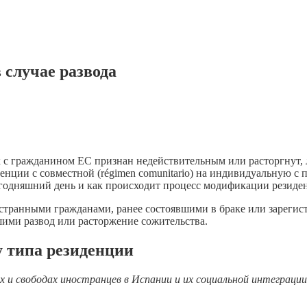
 случае развода
к с гражданином ЕС признан недействительным или расторгнут, 
нции с совместной (régimen comunitario) на индивидуальную с пра
а сегодняшний день и как происходит процесс модификации резиде
странными гражданами, ранее состоявшими в браке или зареги
ими развод или расторжение сожительства.
 типа резиденции
ах и свободах иностранцев в Испании и их социальной интеграции