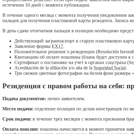
истечении 10 дней с момента публикации.
В течение одного месяца с момента получения уведомления заяви
пальцев для получения пластиковой карты резидента. Запись в
В день сдачи отпечатков пальцев в полиции необходимо предс
Действующий загранпаспорт и старую пластиковую карту
Заявление формы
EX17
.
Положительное решение о резиденции (Resolución favorabl
Квитанцию об оплате пошлины (бланк будет доступен к с
Сертификат о постановке на учет в органах соцстраха (Seg
Acreditación de la afiliación y/o alta de la
Seguridad Social
.
Три свежие цветные фотографии на белом фоне размера «
Резиденция с правом работы на себя: 
Подача документов:
лично заявителем.
Место подачи:
отделение полиции по делам иностранцев по мест
Срок подачи:
в течение трех месяцев с момента признания бр
Оплата пошлин:
пошлина начисляется в момент принятия заяв