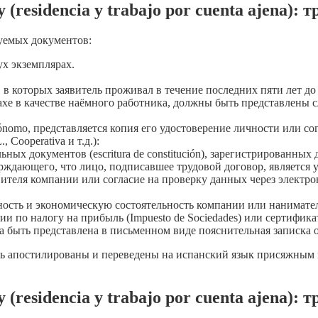
(residencia y trabajo por cuenta ajena):
буемых документов:
ух экземплярах.
 в которых заявитель проживал в течение последних пяти лет д
трахе в качестве наёмного работника, должны быть представлены
tónomo, представляется копия его удостоверение личности или с
 Cooperativa и т.д.):
ых документов (escritura de constitución), зарегистрированных д
рждающего, что лицо, подписавшее трудовой договор, является
ителя компании или согласие на проверку данных через электро
сть и экономическую состоятельность компании или нанимател
и по налогу на прибыль (Impuesto de Sociedades) или сертификат
а быть представлена в письменном виде пояснительная записка 
ь апостилированы и переведены на испанский язык присяжным п
(residencia y trabajo por cuenta ajena):