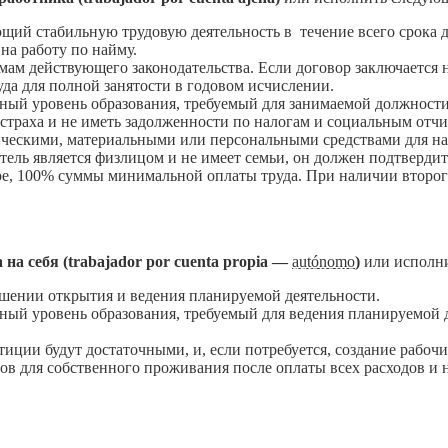
ий стабильную трудовую деятельность в течение всего срока д
на работу по найму.
мам действующего законодательства. Если договор заключается 
да для полной занятости в годовом исчислении.
ный уровень образования, требуемый для занимаемой должности
цстраха и не иметь задолженности по налогам и социальным отч
ческими, материальными или персональными средствами для на
атель является физлицом и не имеет семьи, он должен подтверди
ре, 100% суммы минимальной оплаты труда. При наличии второг
 на себя (trabajador por cuenta propia —
autónomo
)
или исполни
шении открытия и ведения планируемой деятельности.
ый уровень образования, требуемый для ведения планируемой де
ции будут достаточными, и, если потребуется, создание рабочи
в для собственного проживания после оплаты всех расходов и 