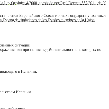
la Ley Orgánica 4/2000, aprobado por Real Decreto 557/2011, de 20
рств-членов Европейского Союза и иных государств-участников
a en España de ciudadanos de los Estados miembros de la Unión
сленных ситуаций:
сторжения или признания недействительности, из которых по
оживающего в Испании.
тельством Испании.
ие требования: