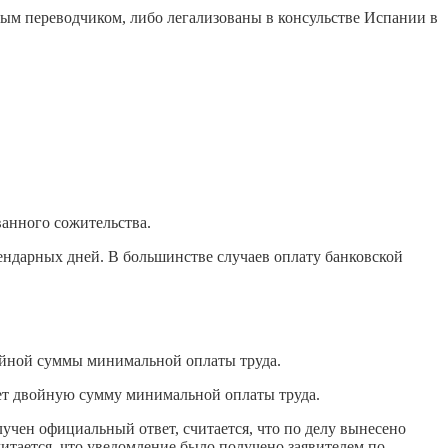
ым переводчиком, либо легализованы в консульстве Испании в
ванного сожительства.
ендарных дней. В большинстве случаев оплату банковской
двойной суммы минимальной оплаты труда.
ышает двойную сумму минимальной оплаты труда.
лучен официальный ответ, считается, что по делу вынесено
итается, что уведомление было получено заявителем по