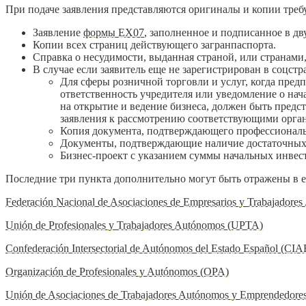
При подаче заявления представляются оригиналы и копии тре
Заявление
формы EX07
, заполненное и подписанное в дв
Копии всех страниц действующего загранпаспорта.
Справка о несудимости, выданная страной, или странами,
В случае если заявитель еще не зарегистрирован в соцс
Для сферы розничной торговли и услуг, когда пред
ответственность учредителя или уведомление о на
на открытие и ведение бизнеса, должен быть предс
заявления к рассмотрению соответствующими орга
Копия документа, подтверждающего профессионал
Документы, подтверждающие наличие достаточных 
Бизнес-проект с указанием суммы начальных инвес
Последние три пункта дополнительно могут быть отражены в 
Federación Nacional de Asociaciones de Empresarios y Trabajador
Unión de Profesionales y Trabajadores Autónomos (UPTA)
Confederación Intersectorial de Autónomos del Estado Español (CIA
Organización de Profesionales y Autónomos (OPA)
Unión de Asociaciones de Trabajadores Autónomos y Emprendedor