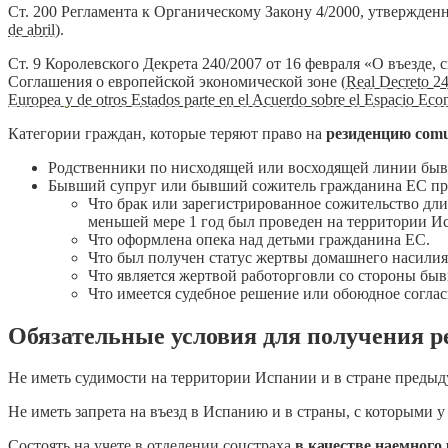
Ст. 200 Регламента к Органическому Закону 4/2000, утвержденн
de abril
).
Ст. 9 Королевского Декрета 240/2007 от 16 февраля «О въезде
Соглашения о европейской экономической зоне (
Real Decreto 24
Europea y de otros Estados parte en el Acuerdo sobre el Espacio Ec
Категории граждан, которые теряют право на
резиденцию
comu
Родственники по нисходящей или восходящей линии быв
Бывший супруг или бывший сожитель гражданина ЕС при
Что брак или зарегистрированное сожительство дли
меньшей мере 1 год был проведен на территории И
Что оформлена опека над детьми гражданина ЕС.
Что был получен статус жертвы домашнего насилия
Что является жертвой работорговли со стороны бы
Что имеется судебное решение или обоюдное соглас
Обязательные условия для получения р
Не иметь судимости на территории Испании и в стране преды
Не иметь запрета на въезд в Испанию и в страны, с которыми
Состоять на учете в отделении соцстраха
в качестве наемного 