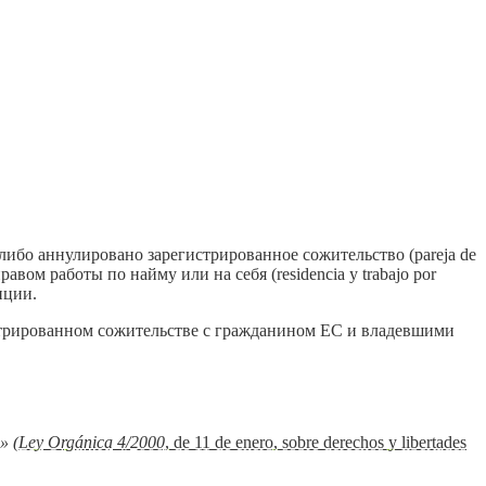
либо аннулировано зарегистрированное сожительство (pareja de
вом работы по найму или на себя (residencia y trabajo por
нции.
стрированном сожительстве с гражданином ЕС и владевшими
» (
Ley
Org
ánica
4/2000
, de 11 de enero, sobre derechos y libertades