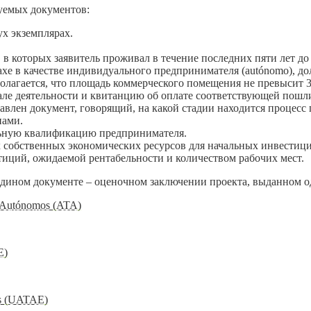
буемых документов:
ух экземплярах.
 в которых заявитель проживал в течение последних пяти лет д
трахе в качестве индивидуального предпринимателя (autónomo),
полагается, что площадь коммерческого помещения не превысит 3
чале деятельности и квитанцию об оплате соответствующей пош
тавлен документ, говорящий, на какой стадии находится процес
нами.
ьную квалификацию предпринимателя.
собственных экономических ресурсов для начальных инвестиций
тиций, ожидаемой рентабельности и количеством рабочих мест.
едином документе – оценочном заключении проекта, выданном 
es Autónomos (ATA)
E)
es (UATAE)