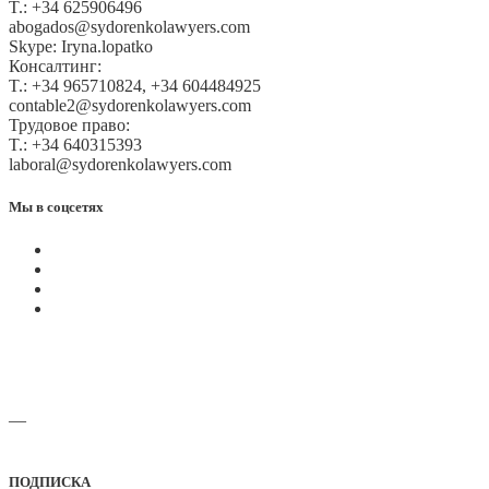
T.: +34 625906496
abogados@sydorenkolawyers.com
Skype: Iryna.lopatko
Консалтинг:
T.: +34 965710824, +34 604484925
contable2@sydorenkolawyers.com
Трудовое право:
T.: +34 640315393
laboral@sydorenkolawyers.com
Мы в соцсетях
—
Адреса офисов и карты проезда
ПОДПИСКА