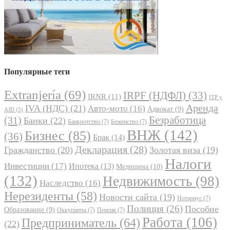
Популярные теги
Extranjería
(69)
IRPF (НДФЛ)
(33)
IRNR
(11)
ITP y
Аренда
IVA (НДС)
(21)
Авто-мото
(16)
Адвокат
(9)
AJD
(5)
Безработица
(31)
Банки
(22)
Банкротство
(7)
Беженство
(7)
ВНЖ
(142)
Бизнес
(85)
(36)
Брак
(14)
Декларация
(28)
Гражданство
(20)
Золотая виза
(19)
Налоги
Инвестиции
(17)
Ипотека
(13)
Медицина
(10)
(132)
Недвижимость
(98)
Наследство
(16)
Нерезиденты
(58)
Новости сайта
(19)
Нотариус
(7)
Полиция
(26)
Пособие
Образование
(9)
Оккупанты
(7)
Пенсия
(7)
Работа
(106)
Предприниматель
(64)
(22)