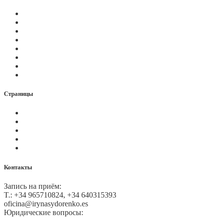
Магазин
Видеоконференции
Статьи
Новости
Вопросы
Услуги
О нас
Контакты
Страницы
Политика Cookies
Правила и условия
Политика GDPR
Оплата на сайте
Карта сайта
Контакты
Запись на приём:
T.: +34 965710824, +34 640315393
oficina@irynasydorenko.es
Юридические вопросы: